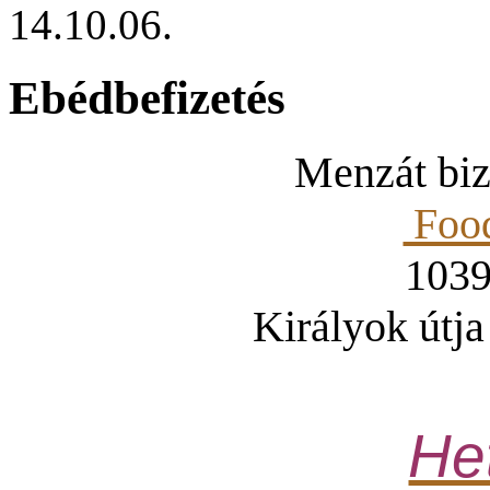
14.10.06.
Ebédbefizetés
Menzát bizt
Food
1039
Királyok útja
Het