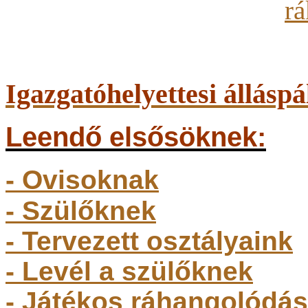
Igazgatóhelyettesi álláspá
Leendő elsősöknek:
- Ovisoknak
- Szülőkne
k
- Tervezett osztályaink
- Levél a szülőknek
- Játékos ráhangolódás