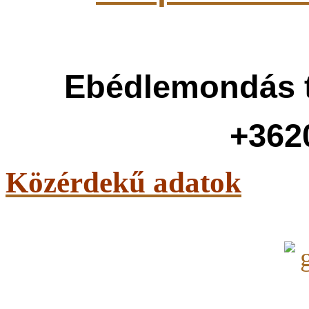
Ebédlemondás t
+362
Közérdekű adatok