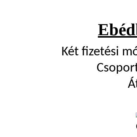
Ebédb
Két fizetési m
Csopor
Á