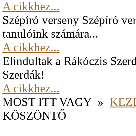
A cikkhez...
Szépíró verseny
Szépíró ver
tanulóink számára...
A cikkhez...
Elindultak a Rákóczis Szer
Szerdák!
A cikkhez...
MOST ITT VAGY
»
KEZ
KÖSZÖNTŐ