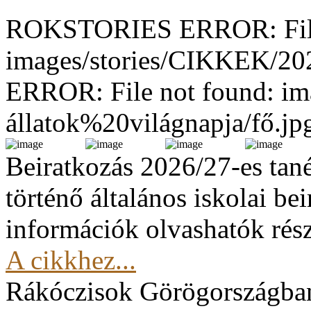
ROKSTORIES ERROR: File
images/stories/CIKKEK/2
ERROR: File not found: im
állatok%20világnapja/fő.jp
Beiratkozás 2026/27-es tan
történő általános iskolai be
információk olvashatók rész
A cikkhez...
Rákóczisok Görögországba