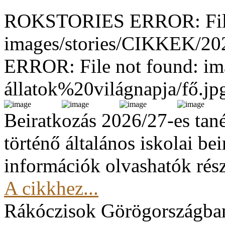
ROKSTORIES ERROR: File
images/stories/CIKKEK/2
ERROR: File not found: im
állatok%20világnapja/fő.jp
Beiratkozás 2026/27-es tan
történő általános iskolai be
információk olvashatók rész
A cikkhez...
Rákóczisok Görögországba