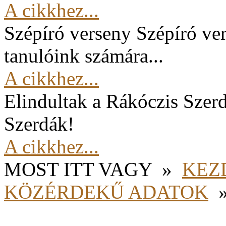
A cikkhez...
Szépíró verseny
Szépíró ver
tanulóink számára...
A cikkhez...
Elindultak a Rákóczis Szer
Szerdák!
A cikkhez...
MOST ITT VAGY
»
KEZ
KÖZÉRDEKŰ ADATOK