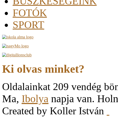
BÜSZKESÉGEINK
FOTÓK
SPORT
Ki olvas minket?
Oldalainkat 209 vendég bö
Ma,
Ibolya
napja van. Hol
Created by Koller István