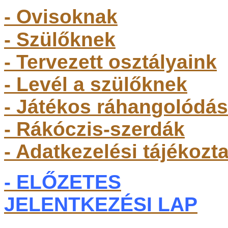
- Ovisoknak
- Szülőkne
k
- Tervezett osztályaink
- Levél a szülőknek
- Játékos ráhangolódás
- Rákóczis-szerdák
- Adatkezelési tájékozt
- ELŐZETES
JELENTKEZÉSI LAP