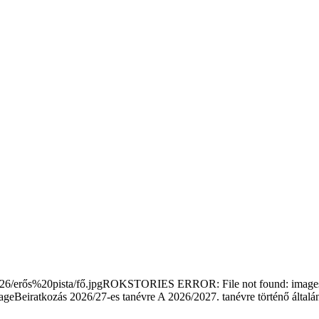
/erős%20pista/fő.jpgROKSTORIES ERROR: File not found: images/s
Beiratkozás 2026/27-es tanévre
A 2026/2027. tanévre történő általá