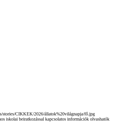
tories/CIKKEK/2026/állatok%20világnapja/fő.jpg
nos iskolai beiratkozással kapcsolatos információk olvashatók