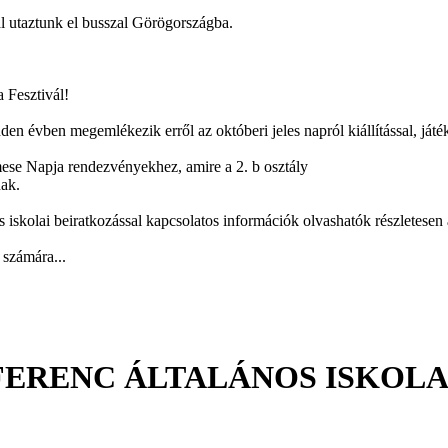
al utaztunk el busszal Görögországba.
 Fesztivál!
den évben megemlékezik erről az októberi jeles napról kiállítással, játé
ese Napja rendezvényekhez, amire a 2. b osztály
nak.
 iskolai beiratkozással kapcsolatos információk olvashatók részletesen 
 számára...
FERENC ÁLTALÁNOS ISKOLA 