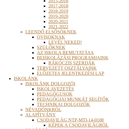
2015-2016
2017-2018
2018-2019
2019-2020
2020-2021
2021-2022
LEENDŐ ELSŐSÖKNEK
OVISOKNAK
LEVÉL NEKED!
SZÜLŐKNEK
AZ ISKOLA BEMUTATÁSA
BEISKOLÁZÁSI PROGRAMJAINK
RÁKÓCZIS SZERDÁK
TERVEZETT OSZTÁLYAINK
ELŐZETES JELENTKEZÉSI LAP
ISKOLÁNK
ISKOLÁNK DOLGOZÓI
ISKOLAVEZETÉS
PEDAGÓGUSOK
PEDAGÓGIAI MUNKÁT SEGÍTŐK
TECHNIKAI DOLGOZÓK
NÉVADÓNKRÓL
ALAPÍTVÁNY
CSODAVILÁG NTP-MTI-14-0108
KÉPEK A CSODAVILÁGRÓL