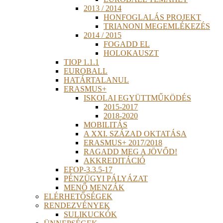
2013 / 2014
HONFOGLALÁS PROJEKT
TRIANONI MEGEMLÉKEZÉS
2014 / 2015
FOGADD EL
HOLOKAUSZT
TIOP 1.1.1
EUROBALL
HATÁRTALANUL
ERASMUS+
ISKOLAI EGYÜTTMŰKÖDÉS
2015-2017
2018-2020
MOBILITÁS
A XXI. SZÁZAD OKTATÁSA
ERASMUS+ 2017/2018
RAGADD MEG A JÖVŐD!
AKKREDITÁCIÓ
EFOP-3.3.5-17
PÉNZÜGYI PÁLYÁZAT
MENŐ MENZÁK
ELÉRHETŐSÉGEK
RENDEZVÉNYEK
SULIKUCKÓK