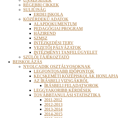
ÜNNEPSÉGEK
RÉGEBBI CIKKEK
SULIÚJSÁG
ERDEI ISKOLA
KÖZÉRDEKŰ ADATOK
ALAPDOKUMENTUM
PEDAGÓGIAI PROGRAM
HÁZIREND
SZMSZ
INTÉZKEDÉSI TERV
VEZETŐI PÁLYÁZATOK
INTÉZMÉNYI TANFELÜGYELET
SZÜLŐI TÁJÉKOZTATÓ
BEISKOLÁZÁS
NYOLCADIK OSZTÁLYOSOKNAK
LEGFONTOSABB IDŐPONTOK
KECSKEMÉTI KÖZÉPISKOLÁK HONLAPJA
AZ ÍRÁSBELI VIZSGÁKRÓL
ÍRÁSBELI FELADATSOROK
LEGGYAKORIBB KÉRDÉSEK
TOVÁBBTANULÁSI STATISZTIKA
2011-2012
2012-2013
2013-2014
2014-2015