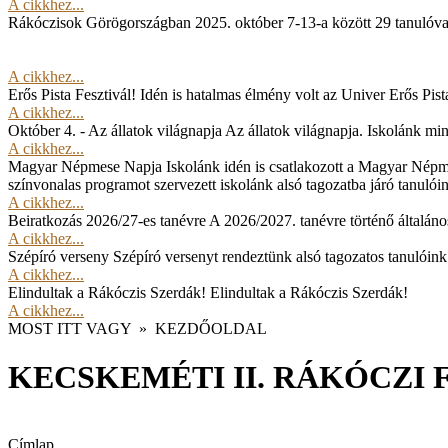
A cikkhez...
Rákóczisok Görögországban
2025. október 7-13-a között 29 tanulóv
A cikkhez...
Erős Pista Fesztivál!
Idén is hatalmas élmény volt az Univer Erős Pista
A cikkhez...
Október 4. - Az állatok világnapja
Az állatok világnapja. Iskolánk min
A cikkhez...
Magyar Népmese Napja
Iskolánk idén is csatlakozott a Magyar Népm
színvonalas programot szervezett iskolánk alsó tagozatba járó tanulói
A cikkhez...
Beiratkozás 2026/27-es tanévre
A 2026/2027. tanévre történő általános
A cikkhez...
Szépíró verseny
Szépíró versenyt rendeztünk alsó tagozatos tanulóink
A cikkhez...
Elindultak a Rákóczis Szerdák!
Elindultak a Rákóczis Szerdák!
A cikkhez...
MOST ITT VAGY
»
KEZDŐOLDAL
KECSKEMÉTI II. RÁKÓCZI 
Címlap