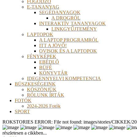
FOGÓDZÓ
E-TANANYAG
SEGÉDANYAGOK
A DROGRÓL
INTERAKTÍV TANANYAGOK
LINKGYŰJTEMÉNY
LAPTOPOK
A LAPTOP PROGRAMRÓL
ITT A JÖVŐ!
OVISOK ÉS A LAPTOPOK
FÉNYKÉPEK
EBÉDLŐ
BÜFÉ
KÖNYVTÁR
IDEGENNYELVI KOMPETENCIA
BÜSZKESÉGEINK
KÖSZÖNJÜK
RÓLUNK ÍRTÁK
FOTÓK
2024-2026 Fotók
SPORT
ROKSTORIES ERROR: File not found: images/stories/CIKKEK/2026
részletesen a cikkben...