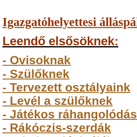
Igazgatóhelyettesi álláspá
Leendő elsősöknek:
- Ovisoknak
- Szülőkne
k
- Tervezett osztályaink
- Levél a szülőknek
- Játékos ráhangolódás
- Rákóczis-szerdák