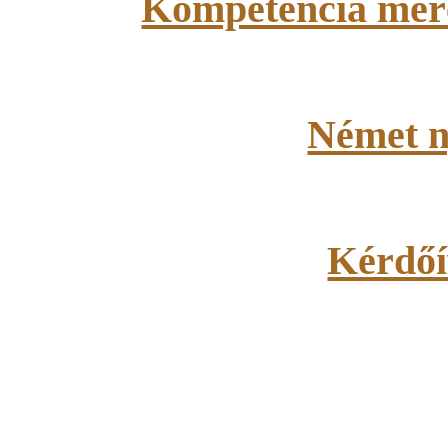
Kompetencia méré
Német n
Kérdőí