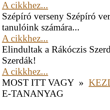
A cikkhez...
Szépíró verseny
Szépíró ver
tanulóink számára...
A cikkhez...
Elindultak a Rákóczis Szer
Szerdák!
A cikkhez...
MOST ITT VAGY
»
KEZ
E-TANANYAG