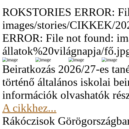
ROKSTORIES ERROR: File
images/stories/CIKKEK/2
ERROR: File not found: im
állatok%20világnapja/fő.jp
Beiratkozás 2026/27-es tan
történő általános iskolai be
információk olvashatók rész
A cikkhez...
Rákóczisok Görögországba