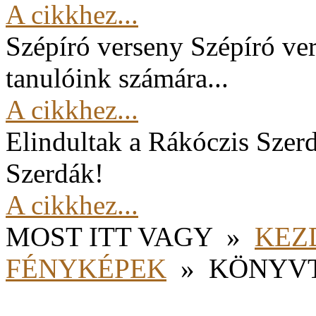
A cikkhez...
Szépíró verseny
Szépíró ver
tanulóink számára...
A cikkhez...
Elindultak a Rákóczis Szer
Szerdák!
A cikkhez...
MOST ITT VAGY
»
KEZ
FÉNYKÉPEK
»
KÖNYV