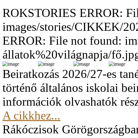
ROKSTORIES ERROR: File
images/stories/CIKKEK/2
ERROR: File not found: im
állatok%20világnapja/fő.jp
Beiratkozás 2026/27-es tan
történő általános iskolai be
információk olvashatók rész
A cikkhez...
Rákóczisok Görögországba