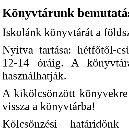
Könyvtárunk bemutatá
Iskolánk könyvtárát a földs
Nyitva tartása: hétfőtől-c
12-14 óráig. A könyvtára
használhatják.
A kikölcsönzött könyvekre
vissza a könyvtárba!
Kölcsönzési határidőn