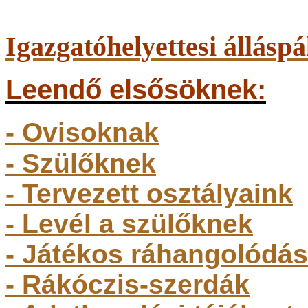
Igazgatóhelyettesi álláspá
Leendő elsősöknek:
- Ovisoknak
- Szülőkne
k
- Tervezett osztályaink
- Levél a szülőknek
- Játékos ráhangolódás
- Rákóczis-szerdák