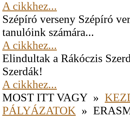
A cikkhez...
Szépíró verseny
Szépíró ver
tanulóink számára...
A cikkhez...
Elindultak a Rákóczis Szer
Szerdák!
A cikkhez...
MOST ITT VAGY
»
KEZ
PÁLYÁZATOK
»
ERASM