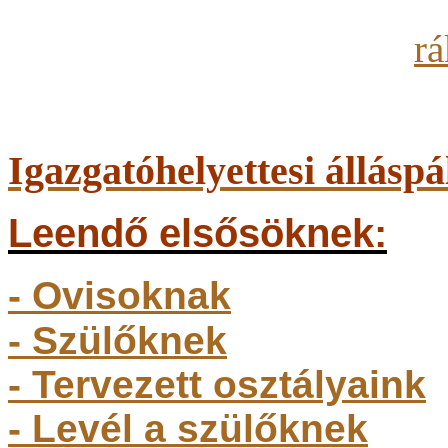
Igazgatóhelyettesi álláspá
Leendő elsősöknek:
- Ovisoknak
- Szülőkne
k
- Tervezett osztályaink
- Levél a szülőknek