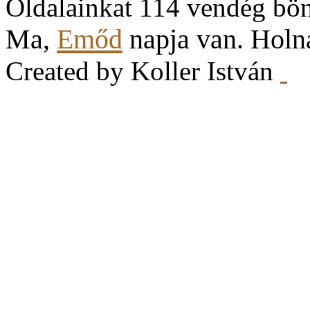
Oldalainkat 114 vendég bö
Ma,
Emőd
napja van. Hol
Created by Koller István