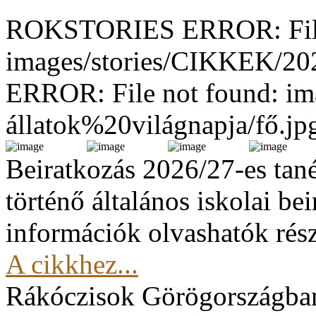
ROKSTORIES ERROR: File
images/stories/CIKKEK/2
ERROR: File not found: im
állatok%20világnapja/fő.jp
Beiratkozás 2026/27-es tan
történő általános iskolai be
információk olvashatók rész
A cikkhez...
Rákóczisok Görögországba