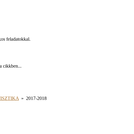
kos feladatokkal.
a cikkben...
ISZTIKA
»
2017-2018