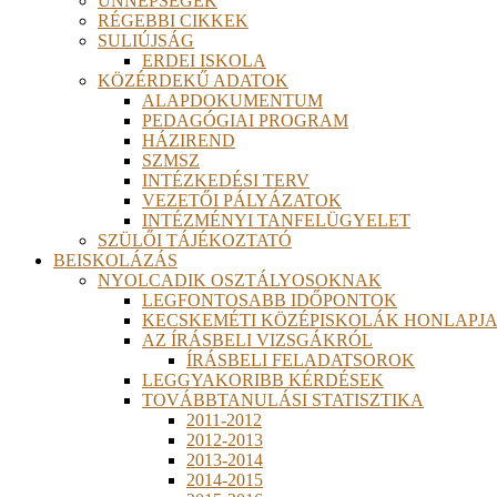
ÜNNEPSÉGEK
RÉGEBBI CIKKEK
SULIÚJSÁG
ERDEI ISKOLA
KÖZÉRDEKŰ ADATOK
ALAPDOKUMENTUM
PEDAGÓGIAI PROGRAM
HÁZIREND
SZMSZ
INTÉZKEDÉSI TERV
VEZETŐI PÁLYÁZATOK
INTÉZMÉNYI TANFELÜGYELET
SZÜLŐI TÁJÉKOZTATÓ
BEISKOLÁZÁS
NYOLCADIK OSZTÁLYOSOKNAK
LEGFONTOSABB IDŐPONTOK
KECSKEMÉTI KÖZÉPISKOLÁK HONLAPJA
AZ ÍRÁSBELI VIZSGÁKRÓL
ÍRÁSBELI FELADATSOROK
LEGGYAKORIBB KÉRDÉSEK
TOVÁBBTANULÁSI STATISZTIKA
2011-2012
2012-2013
2013-2014
2014-2015