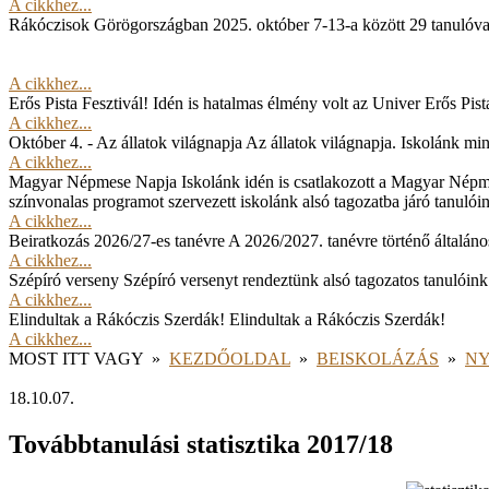
A cikkhez...
Rákóczisok Görögországban
2025. október 7-13-a között 29 tanulóv
A cikkhez...
Erős Pista Fesztivál!
Idén is hatalmas élmény volt az Univer Erős Pista
A cikkhez...
Október 4. - Az állatok világnapja
Az állatok világnapja. Iskolánk min
A cikkhez...
Magyar Népmese Napja
Iskolánk idén is csatlakozott a Magyar Népm
színvonalas programot szervezett iskolánk alsó tagozatba járó tanulói
A cikkhez...
Beiratkozás 2026/27-es tanévre
A 2026/2027. tanévre történő általános
A cikkhez...
Szépíró verseny
Szépíró versenyt rendeztünk alsó tagozatos tanulóink
A cikkhez...
Elindultak a Rákóczis Szerdák!
Elindultak a Rákóczis Szerdák!
A cikkhez...
MOST ITT VAGY
»
KEZDŐOLDAL
»
BEISKOLÁZÁS
»
NY
18.10.07.
Továbbtanulási statisztika 2017/18