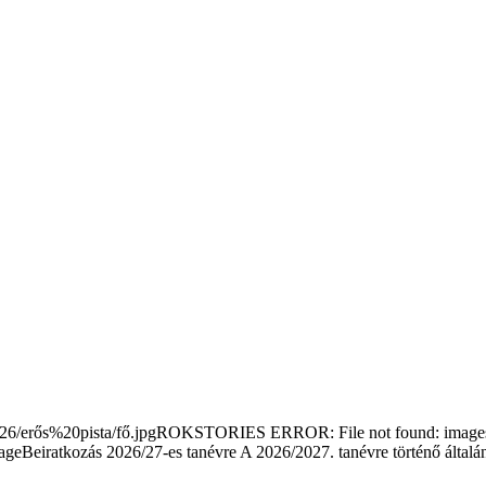
/erős%20pista/fő.jpgROKSTORIES ERROR: File not found: images/s
Beiratkozás 2026/27-es tanévre
A 2026/2027. tanévre történő általá