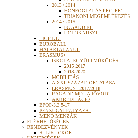
2013 / 2014
HONFOGLALÁS PROJEKT
TRIANONI MEGEMLÉKEZÉS
2014 / 2015
FOGADD EL
HOLOKAUSZT
TIOP 1.1.1
EUROBALL
HATÁRTALANUL
ERASMUS+
ISKOLAI EGYÜTTMŰKÖDÉS
2015-2017
2018-2020
MOBILITÁS
A XXI. SZÁZAD OKTATÁSA
ERASMUS+ 2017/2018
RAGADD MEG A JÖVŐD!
AKKREDITÁCIÓ
EFOP-3.3.5-17
PÉNZÜGYI PÁLYÁZAT
MENŐ MENZÁK
ELÉRHETŐSÉGEK
RENDEZVÉNYEK
SULIKUCKÓK