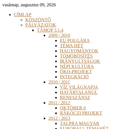
vasárnap, augusztus 09, 2026
CÍMLAP
KÖSZÖNTŐ
PÁLYÁZATOK
TÁMOP 3.1.4
2009 / 2010
EU POLGÁRA
TÉMA HÉT
HAGYOMÁNYOK
TÖMÖBÖSÍTÉS
IRÁNYULTSÁGOK
NÉPI KULTÚRA
ÖKO-PROJEKT
INTEGRÁCIÓ
2010 / 2011
VÍZ VILÁGNAPJA
HATÁRTALANUL
RENESZÁNSZ
2011 / 2012
OKTÓBER 6
RÁKÓCZI PROJEKT
2012 / 2013
TALPRA MAGYAR
EUROBALL TÉMAHÉT