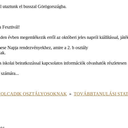
al utaztunk el busszal Görögországba.
 Fesztivál!
den évben megemlékezik erről az októberi jeles napról kiállítással, játé
ese Napja rendezvényekhez, amire a 2. b osztály
nak.
 iskolai beiratkozással kapcsolatos információk olvashatók részletesen 
 számára...
OLCADIK OSZTÁLYOSOKNAK
»
TOVÁBBTANULÁSI STAT