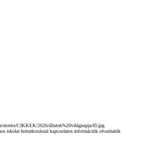
tories/CIKKEK/2026/állatok%20világnapja/fő.jpg
nos iskolai beiratkozással kapcsolatos információk olvashatók