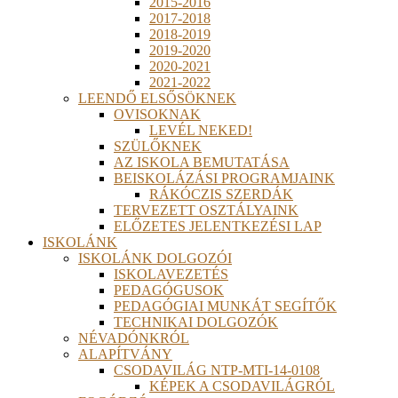
2015-2016
2017-2018
2018-2019
2019-2020
2020-2021
2021-2022
LEENDŐ ELSŐSÖKNEK
OVISOKNAK
LEVÉL NEKED!
SZÜLŐKNEK
AZ ISKOLA BEMUTATÁSA
BEISKOLÁZÁSI PROGRAMJAINK
RÁKÓCZIS SZERDÁK
TERVEZETT OSZTÁLYAINK
ELŐZETES JELENTKEZÉSI LAP
ISKOLÁNK
ISKOLÁNK DOLGOZÓI
ISKOLAVEZETÉS
PEDAGÓGUSOK
PEDAGÓGIAI MUNKÁT SEGÍTŐK
TECHNIKAI DOLGOZÓK
NÉVADÓNKRÓL
ALAPÍTVÁNY
CSODAVILÁG NTP-MTI-14-0108
KÉPEK A CSODAVILÁGRÓL