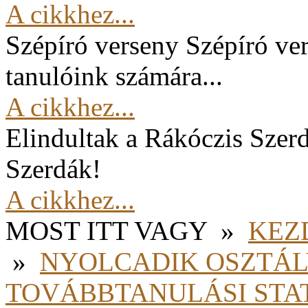
A cikkhez...
Szépíró verseny
Szépíró ver
tanulóink számára...
A cikkhez...
Elindultak a Rákóczis Szer
Szerdák!
A cikkhez...
MOST ITT VAGY
»
KEZ
»
NYOLCADIK OSZTÁ
TOVÁBBTANULÁSI STAT