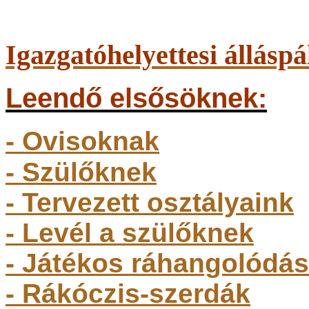
Igazgatóhelyettesi álláspá
Leendő elsősöknek:
- Ovisoknak
- Szülőkne
k
- Tervezett osztályaink
- Levél a szülőknek
- Játékos ráhangolódás
- Rákóczis-szerdák