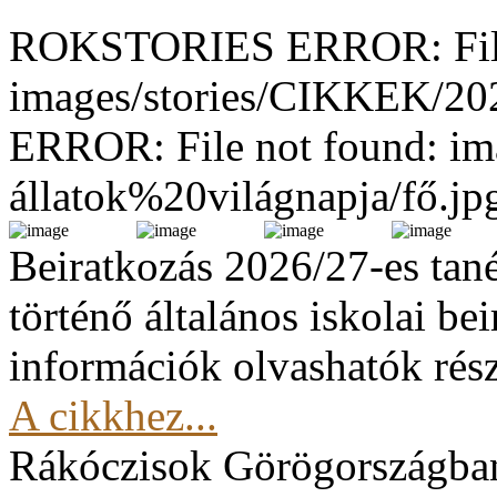
ROKSTORIES ERROR: File
images/stories/CIKKEK/2
ERROR: File not found: im
állatok%20világnapja/fő.jp
Beiratkozás 2026/27-es tan
történő általános iskolai be
információk olvashatók rész
A cikkhez...
Rákóczisok Görögországba