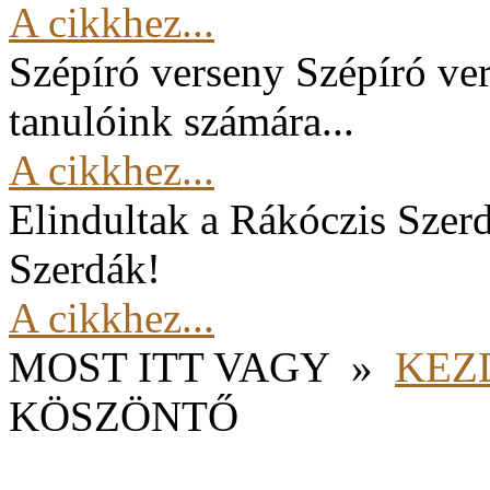
A cikkhez...
Szépíró verseny
Szépíró ver
tanulóink számára...
A cikkhez...
Elindultak a Rákóczis Szer
Szerdák!
A cikkhez...
MOST ITT VAGY
»
KEZ
KÖSZÖNTŐ