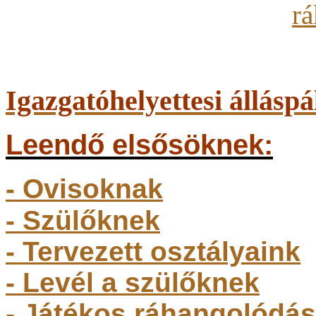
Igazgatóhelyettesi álláspá
Leendő elsősöknek:
- Ovisoknak
- Szülőkne
k
- Tervezett osztályaink
- Levél a szülőknek
- Játékos ráhangolódás