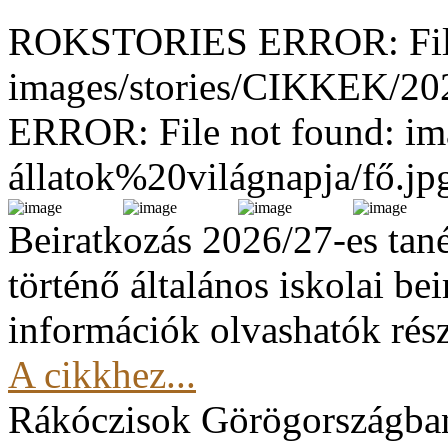
ROKSTORIES ERROR: File
images/stories/CIKKEK/2
ERROR: File not found: im
állatok%20világnapja/fő.jp
Beiratkozás 2026/27-es tan
történő általános iskolai be
információk olvashatók rész
A cikkhez...
Rákóczisok Görögországba