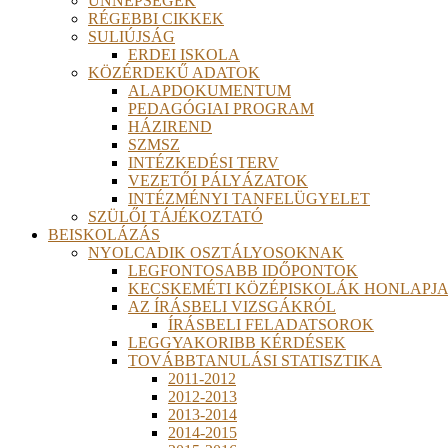
ÜNNEPSÉGEK
RÉGEBBI CIKKEK
SULIÚJSÁG
ERDEI ISKOLA
KÖZÉRDEKŰ ADATOK
ALAPDOKUMENTUM
PEDAGÓGIAI PROGRAM
HÁZIREND
SZMSZ
INTÉZKEDÉSI TERV
VEZETŐI PÁLYÁZATOK
INTÉZMÉNYI TANFELÜGYELET
SZÜLŐI TÁJÉKOZTATÓ
BEISKOLÁZÁS
NYOLCADIK OSZTÁLYOSOKNAK
LEGFONTOSABB IDŐPONTOK
KECSKEMÉTI KÖZÉPISKOLÁK HONLAPJA
AZ ÍRÁSBELI VIZSGÁKRÓL
ÍRÁSBELI FELADATSOROK
LEGGYAKORIBB KÉRDÉSEK
TOVÁBBTANULÁSI STATISZTIKA
2011-2012
2012-2013
2013-2014
2014-2015