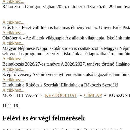
A cikkhez...
Rákóczisok Görögországban
2025. október 7-13-a között 29 tanulóv
A cikkhez...
Erős Pista Fesztivál!
Idén is hatalmas élmény volt az Univer Erős Pista
A cikkhez...
Október 4. - Az állatok világnapja
Az állatok világnapja. Iskolánk min
A cikkhez...
Magyar Népmese Napja
Iskolánk idén is csatlakozott a Magyar Népm
színvonalas programot szervezett iskolánk alsó tagozatba járó tanulói
A cikkhez...
Beiratkozás 2026/27-es tanévre
A 2026/2027. tanévre történő általános
A cikkhez...
Szépíró verseny
Szépíró versenyt rendeztünk alsó tagozatos tanulóink
A cikkhez...
Elindultak a Rákóczis Szerdák!
Elindultak a Rákóczis Szerdák!
A cikkhez...
MOST ITT VAGY
»
KEZDŐOLDAL
»
CÍMLAP
»
KÖSZÖN
11.11.16.
Félévi és év végi felmérések