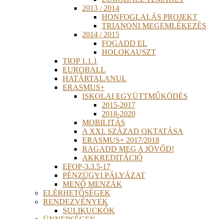
2013 / 2014
HONFOGLALÁS PROJEKT
TRIANONI MEGEMLÉKEZÉS
2014 / 2015
FOGADD EL
HOLOKAUSZT
TIOP 1.1.1
EUROBALL
HATÁRTALANUL
ERASMUS+
ISKOLAI EGYÜTTMŰKÖDÉS
2015-2017
2018-2020
MOBILITÁS
A XXI. SZÁZAD OKTATÁSA
ERASMUS+ 2017/2018
RAGADD MEG A JÖVŐD!
AKKREDITÁCIÓ
EFOP-3.3.5-17
PÉNZÜGYI PÁLYÁZAT
MENŐ MENZÁK
ELÉRHETŐSÉGEK
RENDEZVÉNYEK
SULIKUCKÓK