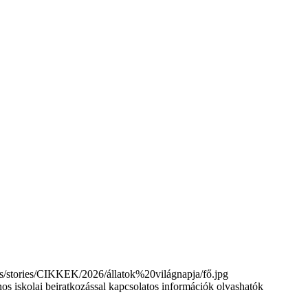
tories/CIKKEK/2026/állatok%20világnapja/fő.jpg
nos iskolai beiratkozással kapcsolatos információk olvashatók