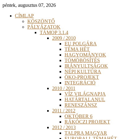
péntek, augusztus 07, 2026
CÍMLAP
KÖSZÖNTŐ
PÁLYÁZATOK
TÁMOP 3.1.4
2009 / 2010
EU POLGÁRA
TÉMA HÉT
HAGYOMÁNYOK
TÖMÖBÖSÍTÉS
IRÁNYULTSÁGOK
NÉPI KULTÚRA
ÖKO-PROJEKT
INTEGRÁCIÓ
2010 / 2011
VÍZ VILÁGNAPJA
HATÁRTALANUL
RENESZÁNSZ
2011 / 2012
OKTÓBER 6
RÁKÓCZI PROJEKT
2012 / 2013
TALPRA MAGYAR
EUROBALL TÉMAHÉT