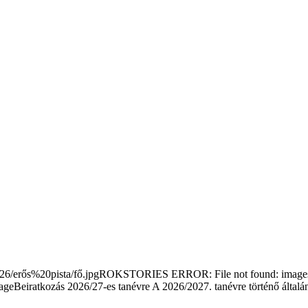
/erős%20pista/fő.jpgROKSTORIES ERROR: File not found: images/s
Beiratkozás 2026/27-es tanévre
A 2026/2027. tanévre történő általá