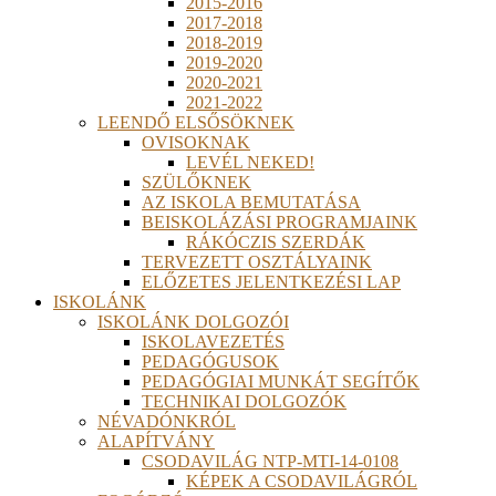
2015-2016
2017-2018
2018-2019
2019-2020
2020-2021
2021-2022
LEENDŐ ELSŐSÖKNEK
OVISOKNAK
LEVÉL NEKED!
SZÜLŐKNEK
AZ ISKOLA BEMUTATÁSA
BEISKOLÁZÁSI PROGRAMJAINK
RÁKÓCZIS SZERDÁK
TERVEZETT OSZTÁLYAINK
ELŐZETES JELENTKEZÉSI LAP
ISKOLÁNK
ISKOLÁNK DOLGOZÓI
ISKOLAVEZETÉS
PEDAGÓGUSOK
PEDAGÓGIAI MUNKÁT SEGÍTŐK
TECHNIKAI DOLGOZÓK
NÉVADÓNKRÓL
ALAPÍTVÁNY
CSODAVILÁG NTP-MTI-14-0108
KÉPEK A CSODAVILÁGRÓL