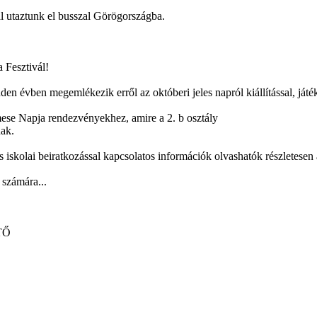
al utaztunk el busszal Görögországba.
 Fesztivál!
den évben megemlékezik erről az októberi jeles napról kiállítással, játé
ese Napja rendezvényekhez, amire a 2. b osztály
nak.
 iskolai beiratkozással kapcsolatos információk olvashatók részletesen 
 számára...
TŐ