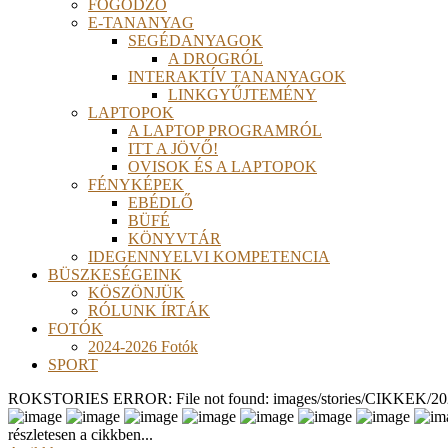
FOGÓDZÓ
E-TANANYAG
SEGÉDANYAGOK
A DROGRÓL
INTERAKTÍV TANANYAGOK
LINKGYŰJTEMÉNY
LAPTOPOK
A LAPTOP PROGRAMRÓL
ITT A JÖVŐ!
OVISOK ÉS A LAPTOPOK
FÉNYKÉPEK
EBÉDLŐ
BÜFÉ
KÖNYVTÁR
IDEGENNYELVI KOMPETENCIA
BÜSZKESÉGEINK
KÖSZÖNJÜK
RÓLUNK ÍRTÁK
FOTÓK
2024-2026 Fotók
SPORT
ROKSTORIES ERROR: File not found: images/stories/CIKKEK/2026
részletesen a cikkben...