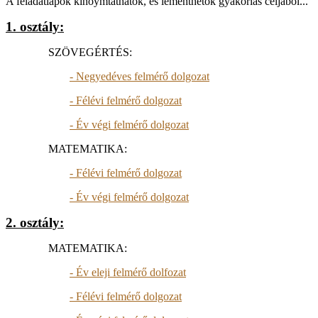
A feladatlapok kinoymtathatók, és lementhetők gyakorlás céljából...
1. osztály:
SZÖVEGÉRTÉS:
- Negyedéves felmérő dolgozat
- Félévi felmérő dolgozat
- Év végi felmérő dolgozat
MATEMATIKA:
- Félévi felmérő dolgozat
- Év végi felmérő dolgozat
2. osztály:
MATEMATIKA:
- Év eleji felmérő dolfozat
- Félévi felmérő dolgozat