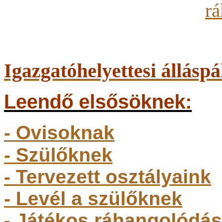
Igazgatóhelyettesi álláspá
Leendő elsősöknek:
- Ovisoknak
- Szülőkne
k
- Tervezett osztályaink
- Levél a szülőknek
- Játékos ráhangolódás