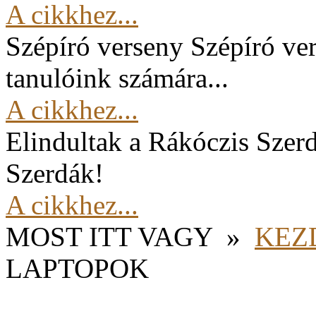
A cikkhez...
Szépíró verseny
Szépíró ver
tanulóink számára...
A cikkhez...
Elindultak a Rákóczis Szer
Szerdák!
A cikkhez...
MOST ITT VAGY
»
KEZ
LAPTOPOK