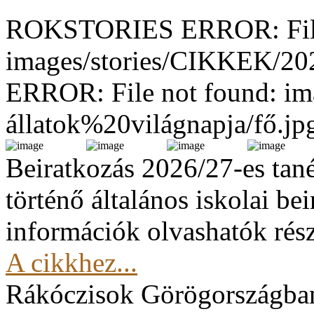
ROKSTORIES ERROR: File
images/stories/CIKKEK/2
ERROR: File not found: im
állatok%20világnapja/fő.jp
Beiratkozás 2026/27-es tan
történő általános iskolai be
információk olvashatók rész
A cikkhez...
Rákóczisok Görögországba