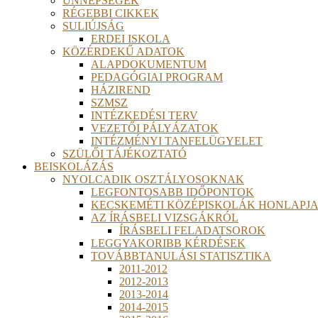
ÜNNEPSÉGEK
RÉGEBBI CIKKEK
SULIÚJSÁG
ERDEI ISKOLA
KÖZÉRDEKŰ ADATOK
ALAPDOKUMENTUM
PEDAGÓGIAI PROGRAM
HÁZIREND
SZMSZ
INTÉZKEDÉSI TERV
VEZETŐI PÁLYÁZATOK
INTÉZMÉNYI TANFELÜGYELET
SZÜLŐI TÁJÉKOZTATÓ
BEISKOLÁZÁS
NYOLCADIK OSZTÁLYOSOKNAK
LEGFONTOSABB IDŐPONTOK
KECSKEMÉTI KÖZÉPISKOLÁK HONLAPJA
AZ ÍRÁSBELI VIZSGÁKRÓL
ÍRÁSBELI FELADATSOROK
LEGGYAKORIBB KÉRDÉSEK
TOVÁBBTANULÁSI STATISZTIKA
2011-2012
2012-2013
2013-2014
2014-2015