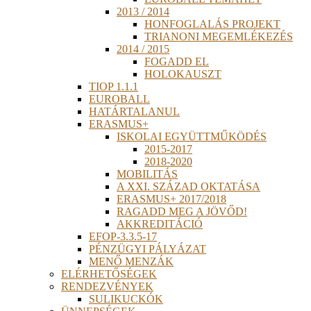
2013 / 2014
HONFOGLALÁS PROJEKT
TRIANONI MEGEMLÉKEZÉS
2014 / 2015
FOGADD EL
HOLOKAUSZT
TIOP 1.1.1
EUROBALL
HATÁRTALANUL
ERASMUS+
ISKOLAI EGYÜTTMŰKÖDÉS
2015-2017
2018-2020
MOBILITÁS
A XXI. SZÁZAD OKTATÁSA
ERASMUS+ 2017/2018
RAGADD MEG A JÖVŐD!
AKKREDITÁCIÓ
EFOP-3.3.5-17
PÉNZÜGYI PÁLYÁZAT
MENŐ MENZÁK
ELÉRHETŐSÉGEK
RENDEZVÉNYEK
SULIKUCKÓK