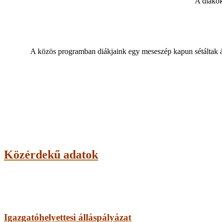
A diákok
A közös programban diákjaink egy meseszép kapun sétáltak á
Közérdekű adatok
Igazgatóhelyettesi álláspályázat