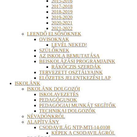
2015-2016
2017-2018
2018-2019
2019-2020
2020-2021
2021-2022
LEENDŐ ELSŐSÖKNEK
OVISOKNAK
LEVÉL NEKED!
SZÜLŐKNEK
AZ ISKOLA BEMUTATÁSA
BEISKOLÁZÁSI PROGRAMJAINK
RÁKÓCZIS SZERDÁK
TERVEZETT OSZTÁLYAINK
ELŐZETES JELENTKEZÉSI LAP
ISKOLÁNK
ISKOLÁNK DOLGOZÓI
ISKOLAVEZETÉS
PEDAGÓGUSOK
PEDAGÓGIAI MUNKÁT SEGÍTŐK
TECHNIKAI DOLGOZÓK
NÉVADÓNKRÓL
ALAPÍTVÁNY
CSODAVILÁG NTP-MTI-14-0108
KÉPEK A CSODAVILÁGRÓL