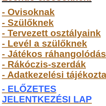
- Ovisoknak
- Szülőkne
k
- Tervezett osztályaink
- Levél a szülőknek
- Játékos ráhangolódás
- Rákóczis-szerdák
- Adatkezelési tájékozt
- ELŐZETES
JELENTKEZÉSI LAP