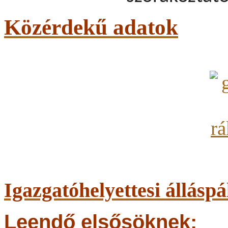
Közérdekű adatok
Igazgatóhelyettesi álláspá
Leendő elsősöknek: