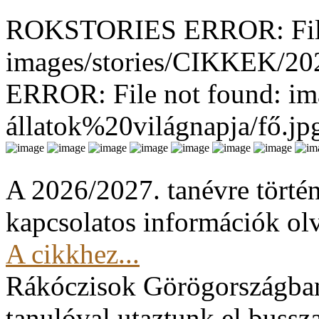
ROKSTORIES ERROR: File
images/stories/CIKKEK/2
ERROR: File not found: im
állatok%20világnapja/fő.jp
A 2026/2027. tanévre történ
kapcsolatos információk olv
A cikkhez...
Rákóczisok Görögországba
tanulóval utaztunk el buss