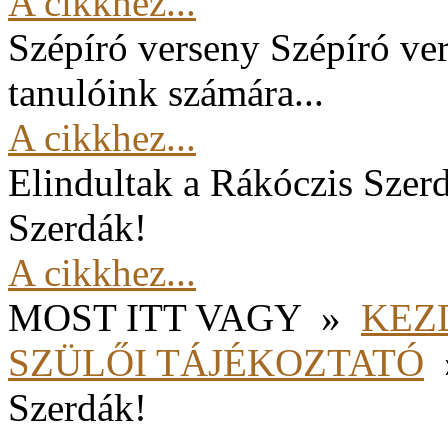
A cikkhez...
Szépíró verseny
Szépíró ver
tanulóink számára...
A cikkhez...
Elindultak a Rákóczis Szer
Szerdák!
A cikkhez...
MOST ITT VAGY
»
KEZ
SZÜLŐI TÁJÉKOZTATÓ
Szerdák!