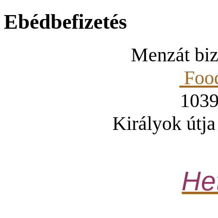
Ebédbefizetés
Menzát bizt
Food
1039
Királyok útja
Het