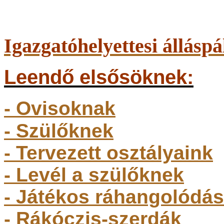
Igazgatóhelyettesi álláspá
Leendő elsősöknek:
- Ovisoknak
- Szülőkne
k
- Tervezett osztályaink
- Levél a szülőknek
- Játékos ráhangolódás
- Rákóczis-szerdák