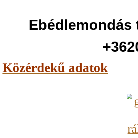
Ebédlemondás t
+362
Közérdekű adatok