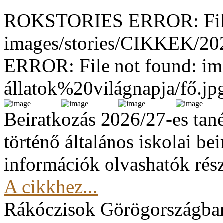
ROKSTORIES ERROR: File
images/stories/CIKKEK/2
ERROR: File not found: im
állatok%20világnapja/fő.jp
Beiratkozás 2026/27-es tan
történő általános iskolai be
információk olvashatók rész
A cikkhez...
Rákóczisok Görögországba