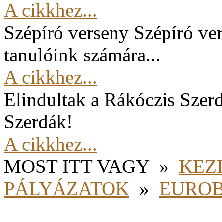
A cikkhez...
Szépíró verseny
Szépíró ver
tanulóink számára...
A cikkhez...
Elindultak a Rákóczis Szer
Szerdák!
A cikkhez...
MOST ITT VAGY
»
KEZ
PÁLYÁZATOK
»
EURO