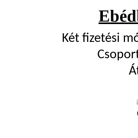
Ebédb
Két fizetési m
Csopor
Á