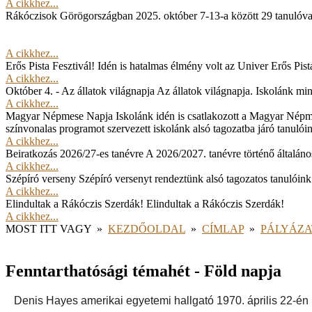
A cikkhez...
Rákóczisok Görögországban
2025. október 7-13-a között 29 tanulóv
A cikkhez...
Erős Pista Fesztivál!
Idén is hatalmas élmény volt az Univer Erős Pista
A cikkhez...
Október 4. - Az állatok világnapja
Az állatok világnapja. Iskolánk min
A cikkhez...
Magyar Népmese Napja
Iskolánk idén is csatlakozott a Magyar Népm
színvonalas programot szervezett iskolánk alsó tagozatba járó tanulói
A cikkhez...
Beiratkozás 2026/27-es tanévre
A 2026/2027. tanévre történő általános
A cikkhez...
Szépíró verseny
Szépíró versenyt rendeztünk alsó tagozatos tanulóink
A cikkhez...
Elindultak a Rákóczis Szerdák!
Elindultak a Rákóczis Szerdák!
A cikkhez...
MOST ITT VAGY
»
KEZDŐOLDAL
»
CÍMLAP
»
PÁLYÁZ
Fenntarthatósági témahét - Föld napja
Denis Hayes amerikai egyetemi hallgató 1970. április 22-én 