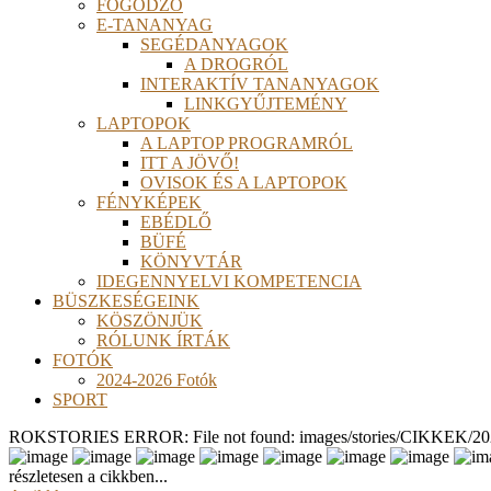
FOGÓDZÓ
E-TANANYAG
SEGÉDANYAGOK
A DROGRÓL
INTERAKTÍV TANANYAGOK
LINKGYŰJTEMÉNY
LAPTOPOK
A LAPTOP PROGRAMRÓL
ITT A JÖVŐ!
OVISOK ÉS A LAPTOPOK
FÉNYKÉPEK
EBÉDLŐ
BÜFÉ
KÖNYVTÁR
IDEGENNYELVI KOMPETENCIA
BÜSZKESÉGEINK
KÖSZÖNJÜK
RÓLUNK ÍRTÁK
FOTÓK
2024-2026 Fotók
SPORT
ROKSTORIES ERROR: File not found: images/stories/CIKKEK/2026
részletesen a cikkben...