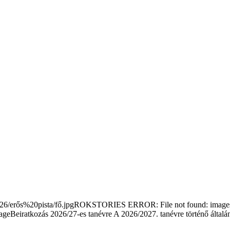
/erős%20pista/fő.jpgROKSTORIES ERROR: File not found: images/s
Beiratkozás 2026/27-es tanévre
A 2026/2027. tanévre történő általá