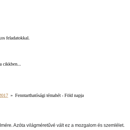
kos feladatokkal.
a cikkben...
2017
»
Fenntarthatósági témahét - Föld napja
elmére. Azóta világméretűvé vált ez a mozgalom és szemlélet.