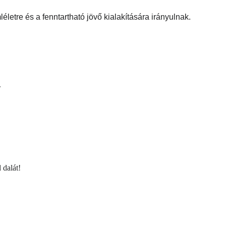
etre és a fenntartható jövő kialakítására irányulnak.
.
 dalát!