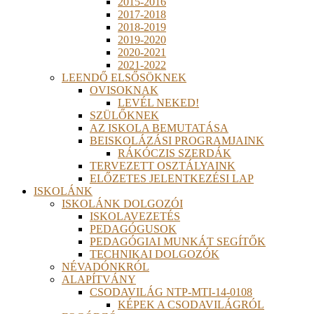
2015-2016
2017-2018
2018-2019
2019-2020
2020-2021
2021-2022
LEENDŐ ELSŐSÖKNEK
OVISOKNAK
LEVÉL NEKED!
SZÜLŐKNEK
AZ ISKOLA BEMUTATÁSA
BEISKOLÁZÁSI PROGRAMJAINK
RÁKÓCZIS SZERDÁK
TERVEZETT OSZTÁLYAINK
ELŐZETES JELENTKEZÉSI LAP
ISKOLÁNK
ISKOLÁNK DOLGOZÓI
ISKOLAVEZETÉS
PEDAGÓGUSOK
PEDAGÓGIAI MUNKÁT SEGÍTŐK
TECHNIKAI DOLGOZÓK
NÉVADÓNKRÓL
ALAPÍTVÁNY
CSODAVILÁG NTP-MTI-14-0108
KÉPEK A CSODAVILÁGRÓL