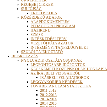
ÜNNEPSÉGEK
RÉGEBBI CIKKEK
SULIÚJSÁG
ERDEI ISKOLA
KÖZÉRDEKŰ ADATOK
ALAPDOKUMENTUM
PEDAGÓGIAI PROGRAM
HÁZIREND
SZMSZ
INTÉZKEDÉSI TERV
VEZETŐI PÁLYÁZATOK
INTÉZMÉNYI TANFELÜGYELET
SZÜLŐI TÁJÉKOZTATÓ
BEISKOLÁZÁS
NYOLCADIK OSZTÁLYOSOKNAK
LEGFONTOSABB IDŐPONTOK
KECSKEMÉTI KÖZÉPISKOLÁK HONLAPJA
AZ ÍRÁSBELI VIZSGÁKRÓL
ÍRÁSBELI FELADATSOROK
LEGGYAKORIBB KÉRDÉSEK
TOVÁBBTANULÁSI STATISZTIKA
2011-2012
2012-2013
2013-2014
2014-2015