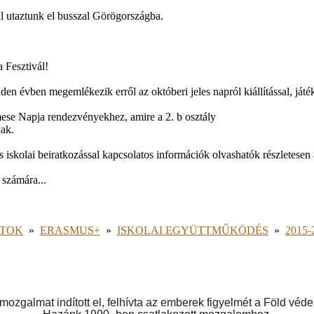
al utaztunk el busszal Görögországba.
 Fesztivál!
den évben megemlékezik erről az októberi jeles napról kiállítással, játé
ese Napja rendezvényekhez, amire a 2. b osztály
nak.
 iskolai beiratkozással kapcsolatos információk olvashatók részletesen 
 számára...
ATOK
»
ERASMUS+
»
ISKOLAI EGYÜTTMŰKÖDÉS
»
2015-
mozgalmat indított el, felhívta az emberek figyelmét a Föld véd