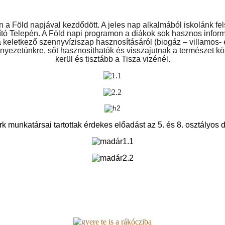
a Föld napjával kezdődött. A jeles nap alkalmából iskolánk felső
tó Telepén. A Föld napi programon a diákok sok hasznos informác
 a keletkező szennyvíziszap hasznosításáról (biogáz – villamos- é
yezetünkre, sőt hasznosíthatók és visszajutnak a természet körf
kerül és tisztább a Tisza vizénél.
rk munkatársai tartottak érdekes előadást az 5. és 8. osztályos