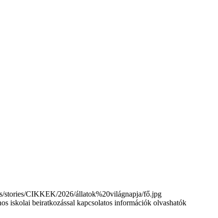
tories/CIKKEK/2026/állatok%20világnapja/fő.jpg
nos iskolai beiratkozással kapcsolatos információk olvashatók