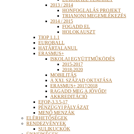
2013 / 2014
HONFOGLALÁS PROJEKT
TRIANONI MEGEMLÉKEZÉS
2014 / 2015
FOGADD EL
HOLOKAUSZT
TIOP 1.1.1
EUROBALL
HATÁRTALANUL
ERASMUS+
ISKOLAI EGYÜTTMŰKÖDÉS
2015-2017
2018-2020
MOBILITÁS
A XXI. SZÁZAD OKTATÁSA
ERASMUS+ 2017/2018
RAGADD MEG A JÖVŐD!
AKKREDITÁCIÓ
EFOP-3.3.5-17
PÉNZÜGYI PÁLYÁZAT
MENŐ MENZÁK
ELÉRHETŐSÉGEK
RENDEZVÉNYEK
SULIKUCKÓK