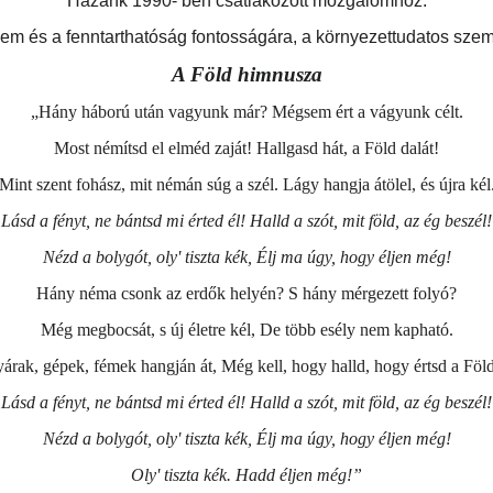
Hazánk 1990- ben csatlakozott mozgalomhoz.
és a fenntarthatóság fontosságára, a környezettudatos szemlél
A Föld himnusza
„Hány háború után vagyunk már? Mégsem ért a vágyunk célt.
Most némítsd el elméd zaját! Hallgasd hát, a Föld dalát!
Mint szent fohász, mit némán súg a szél. Lágy hangja átölel, és újra kél
Lásd a fényt, ne bántsd mi érted él! Halld a szót, mit föld, az ég beszél!
Nézd a bolygót, oly' tiszta kék, Élj ma úgy, hogy éljen még!
Hány néma csonk az erdők helyén? S hány mérgezett folyó?
Még megbocsát, s új életre kél, De több esély nem kapható.
árak, gépek, fémek hangján át, Még kell, hogy halld, hogy értsd a Föld
Lásd a fényt, ne bántsd mi érted él! Halld a szót, mit föld, az ég beszél!
Nézd a bolygót, oly' tiszta kék, Élj ma úgy, hogy éljen még!
Oly' tiszta kék. Hadd éljen még!”