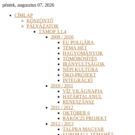
péntek, augusztus 07, 2026
CÍMLAP
KÖSZÖNTŐ
PÁLYÁZATOK
TÁMOP 3.1.4
2009 / 2010
EU POLGÁRA
TÉMA HÉT
HAGYOMÁNYOK
TÖMÖBÖSÍTÉS
IRÁNYULTSÁGOK
NÉPI KULTÚRA
ÖKO-PROJEKT
INTEGRÁCIÓ
2010 / 2011
VÍZ VILÁGNAPJA
HATÁRTALANUL
RENESZÁNSZ
2011 / 2012
OKTÓBER 6
RÁKÓCZI PROJEKT
2012 / 2013
TALPRA MAGYAR
EUROBALL TÉMAHÉT