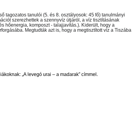
 tagozatos tanulói (5. és 8. osztályosok: 45 fő) tanulmányi
iót szerezhettek a szennyvíz útjáról, a víz tisztításának
s hőenergia, komposzt - talajjavítás.). Kiderült, hogy a
orgásába. Megtudták azt is, hogy a megtisztított víz a Tiszába
 diákoknak: „A levegó urai – a madarak” címmel.