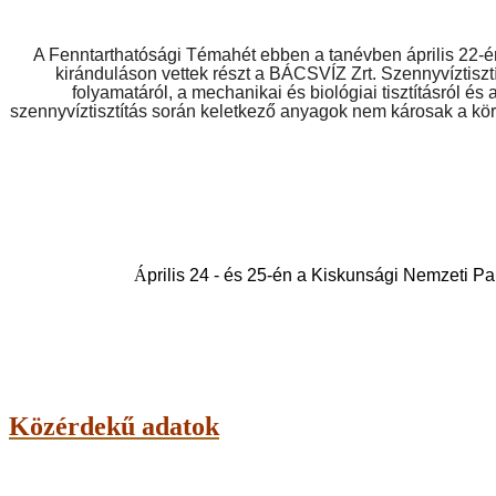
A Fenntarthatósági Témahét ebben a tanévben április 22-én 
kiránduláson vettek részt a BÁCSVÍZ Zrt. Szennyvíztisztí
folyamatáról, a mechanikai és biológiai tisztításról és
szennyvíztisztítás során keletkező anyagok nem károsak a körn
Á
prilis 24 - és 25-én a Kiskunsági Nemzeti Pa
Közérdekű adatok