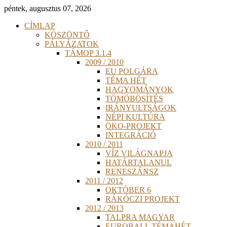
péntek, augusztus 07, 2026
CÍMLAP
KÖSZÖNTŐ
PÁLYÁZATOK
TÁMOP 3.1.4
2009 / 2010
EU POLGÁRA
TÉMA HÉT
HAGYOMÁNYOK
TÖMÖBÖSÍTÉS
IRÁNYULTSÁGOK
NÉPI KULTÚRA
ÖKO-PROJEKT
INTEGRÁCIÓ
2010 / 2011
VÍZ VILÁGNAPJA
HATÁRTALANUL
RENESZÁNSZ
2011 / 2012
OKTÓBER 6
RÁKÓCZI PROJEKT
2012 / 2013
TALPRA MAGYAR
EUROBALL TÉMAHÉT