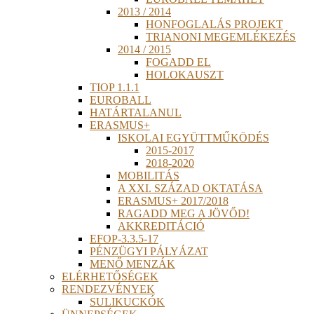
2013 / 2014
HONFOGLALÁS PROJEKT
TRIANONI MEGEMLÉKEZÉS
2014 / 2015
FOGADD EL
HOLOKAUSZT
TIOP 1.1.1
EUROBALL
HATÁRTALANUL
ERASMUS+
ISKOLAI EGYÜTTMŰKÖDÉS
2015-2017
2018-2020
MOBILITÁS
A XXI. SZÁZAD OKTATÁSA
ERASMUS+ 2017/2018
RAGADD MEG A JÖVŐD!
AKKREDITÁCIÓ
EFOP-3.3.5-17
PÉNZÜGYI PÁLYÁZAT
MENŐ MENZÁK
ELÉRHETŐSÉGEK
RENDEZVÉNYEK
SULIKUCKÓK