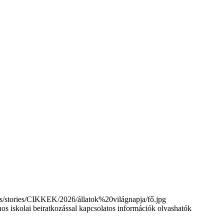
tories/CIKKEK/2026/állatok%20világnapja/fő.jpg
nos iskolai beiratkozással kapcsolatos információk olvashatók