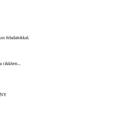
kos feladatokkal.
a cikkben...
ÉNY