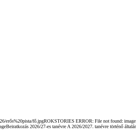
/erős%20pista/fő.jpgROKSTORIES ERROR: File not found: images/s
Beiratkozás 2026/27-es tanévre
A 2026/2027. tanévre történő általá