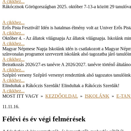
A cikkhez...
Rákóczisok Görögországban
2025. október 7-13-a között 29 tanulóv
A cikkhez...
Erős Pista Fesztivál!
Idén is hatalmas élmény volt az Univer Erős Pista
A cikkhez...
Október 4. - Az állatok világnapja
Az állatok világnapja. Iskolánk min
A cikkhez...
Magyar Népmese Napja
Iskolánk idén is csatlakozott a Magyar Népm
színvonalas programot szervezett iskolánk alsó tagozatba járó tanulói
A cikkhez...
Beiratkozás 2026/27-es tanévre
A 2026/2027. tanévre történő általános
A cikkhez...
Szépíró verseny
Szépíró versenyt rendeztünk alsó tagozatos tanulóink
A cikkhez...
Elindultak a Rákóczis Szerdák!
Elindultak a Rákóczis Szerdák!
A cikkhez...
MOST ITT VAGY
»
KEZDŐOLDAL
»
ISKOLÁNK
»
E-TA
11.11.16.
Félévi és év végi felmérések