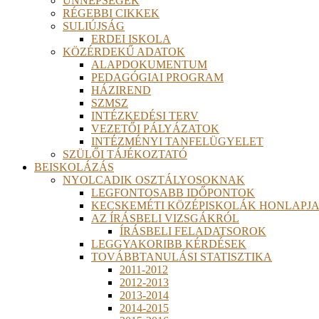
ÜNNEPSÉGEK
RÉGEBBI CIKKEK
SULIÚJSÁG
ERDEI ISKOLA
KÖZÉRDEKŰ ADATOK
ALAPDOKUMENTUM
PEDAGÓGIAI PROGRAM
HÁZIREND
SZMSZ
INTÉZKEDÉSI TERV
VEZETŐI PÁLYÁZATOK
INTÉZMÉNYI TANFELÜGYELET
SZÜLŐI TÁJÉKOZTATÓ
BEISKOLÁZÁS
NYOLCADIK OSZTÁLYOSOKNAK
LEGFONTOSABB IDŐPONTOK
KECSKEMÉTI KÖZÉPISKOLÁK HONLAPJA
AZ ÍRÁSBELI VIZSGÁKRÓL
ÍRÁSBELI FELADATSOROK
LEGGYAKORIBB KÉRDÉSEK
TOVÁBBTANULÁSI STATISZTIKA
2011-2012
2012-2013
2013-2014
2014-2015