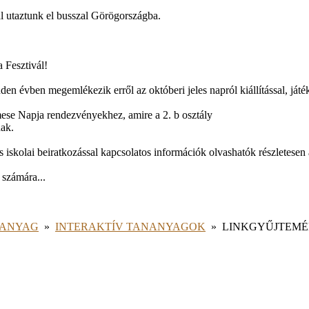
al utaztunk el busszal Görögországba.
 Fesztivál!
den évben megemlékezik erről az októberi jeles napról kiállítással, játé
ese Napja rendezvényekhez, amire a 2. b osztály
nak.
 iskolai beiratkozással kapcsolatos információk olvashatók részletesen 
 számára...
NANYAG
»
INTERAKTÍV TANANYAGOK
»
LINKGYŰJTEM