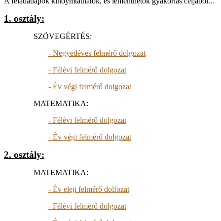
A feladatlapok kinoymtathatók, és lementhetők gyakorlás céljából...
1. osztály:
SZÖVEGÉRTÉS:
- Negyedéves felmérő dolgozat
- Félévi felmérő dolgozat
- Év végi felmérő dolgozat
MATEMATIKA:
- Félévi felmérő dolgozat
- Év végi felmérő dolgozat
2. osztály:
MATEMATIKA:
- Év eleji felmérő dolfozat
- Félévi felmérő dolgozat