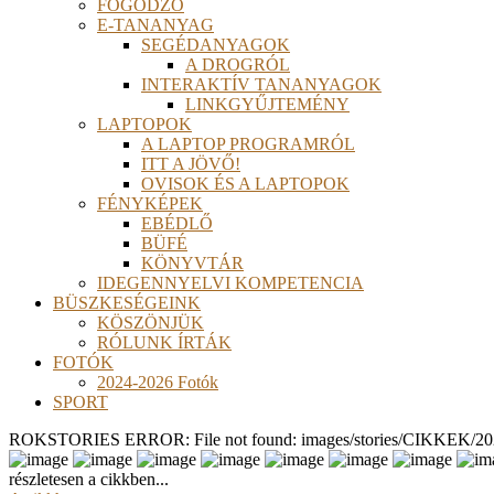
FOGÓDZÓ
E-TANANYAG
SEGÉDANYAGOK
A DROGRÓL
INTERAKTÍV TANANYAGOK
LINKGYŰJTEMÉNY
LAPTOPOK
A LAPTOP PROGRAMRÓL
ITT A JÖVŐ!
OVISOK ÉS A LAPTOPOK
FÉNYKÉPEK
EBÉDLŐ
BÜFÉ
KÖNYVTÁR
IDEGENNYELVI KOMPETENCIA
BÜSZKESÉGEINK
KÖSZÖNJÜK
RÓLUNK ÍRTÁK
FOTÓK
2024-2026 Fotók
SPORT
ROKSTORIES ERROR: File not found: images/stories/CIKKEK/2026
részletesen a cikkben...