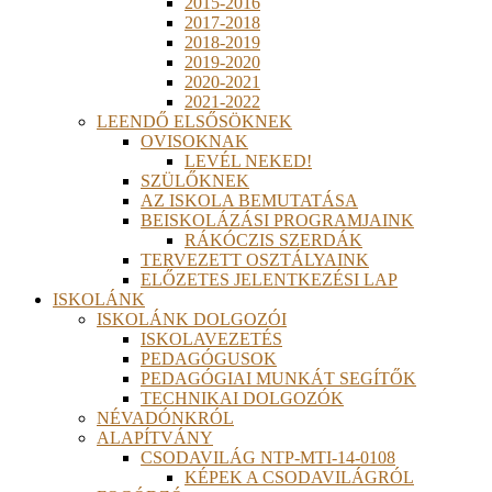
2015-2016
2017-2018
2018-2019
2019-2020
2020-2021
2021-2022
LEENDŐ ELSŐSÖKNEK
OVISOKNAK
LEVÉL NEKED!
SZÜLŐKNEK
AZ ISKOLA BEMUTATÁSA
BEISKOLÁZÁSI PROGRAMJAINK
RÁKÓCZIS SZERDÁK
TERVEZETT OSZTÁLYAINK
ELŐZETES JELENTKEZÉSI LAP
ISKOLÁNK
ISKOLÁNK DOLGOZÓI
ISKOLAVEZETÉS
PEDAGÓGUSOK
PEDAGÓGIAI MUNKÁT SEGÍTŐK
TECHNIKAI DOLGOZÓK
NÉVADÓNKRÓL
ALAPÍTVÁNY
CSODAVILÁG NTP-MTI-14-0108
KÉPEK A CSODAVILÁGRÓL