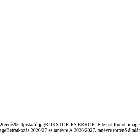
/erős%20pista/fő.jpgROKSTORIES ERROR: File not found: images/s
Beiratkozás 2026/27-es tanévre
A 2026/2027. tanévre történő általá