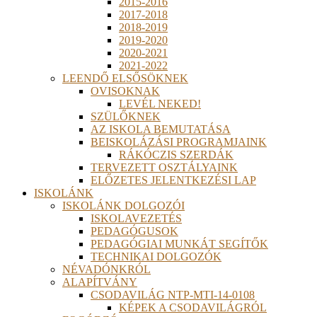
2015-2016
2017-2018
2018-2019
2019-2020
2020-2021
2021-2022
LEENDŐ ELSŐSÖKNEK
OVISOKNAK
LEVÉL NEKED!
SZÜLŐKNEK
AZ ISKOLA BEMUTATÁSA
BEISKOLÁZÁSI PROGRAMJAINK
RÁKÓCZIS SZERDÁK
TERVEZETT OSZTÁLYAINK
ELŐZETES JELENTKEZÉSI LAP
ISKOLÁNK
ISKOLÁNK DOLGOZÓI
ISKOLAVEZETÉS
PEDAGÓGUSOK
PEDAGÓGIAI MUNKÁT SEGÍTŐK
TECHNIKAI DOLGOZÓK
NÉVADÓNKRÓL
ALAPÍTVÁNY
CSODAVILÁG NTP-MTI-14-0108
KÉPEK A CSODAVILÁGRÓL