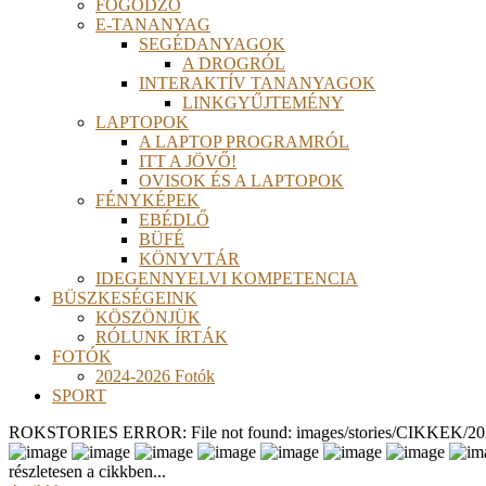
FOGÓDZÓ
E-TANANYAG
SEGÉDANYAGOK
A DROGRÓL
INTERAKTÍV TANANYAGOK
LINKGYŰJTEMÉNY
LAPTOPOK
A LAPTOP PROGRAMRÓL
ITT A JÖVŐ!
OVISOK ÉS A LAPTOPOK
FÉNYKÉPEK
EBÉDLŐ
BÜFÉ
KÖNYVTÁR
IDEGENNYELVI KOMPETENCIA
BÜSZKESÉGEINK
KÖSZÖNJÜK
RÓLUNK ÍRTÁK
FOTÓK
2024-2026 Fotók
SPORT
ROKSTORIES ERROR: File not found: images/stories/CIKKEK/2026
részletesen a cikkben...