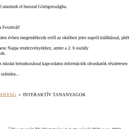
al utaztunk el busszal Görögországba.
 Fesztivál!
den évben megemlékezik erről az októberi jeles napról kiállítással, játé
ese Napja rendezvényekhez, amire a 2. b osztály
nak.
 iskolai beiratkozással kapcsolatos információk olvashatók részletesen 
 számára...
NANYAG
»
INTERAKTÍV TANANYAGOK