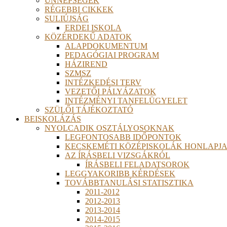
ÜNNEPSÉGEK
RÉGEBBI CIKKEK
SULIÚJSÁG
ERDEI ISKOLA
KÖZÉRDEKŰ ADATOK
ALAPDOKUMENTUM
PEDAGÓGIAI PROGRAM
HÁZIREND
SZMSZ
INTÉZKEDÉSI TERV
VEZETŐI PÁLYÁZATOK
INTÉZMÉNYI TANFELÜGYELET
SZÜLŐI TÁJÉKOZTATÓ
BEISKOLÁZÁS
NYOLCADIK OSZTÁLYOSOKNAK
LEGFONTOSABB IDŐPONTOK
KECSKEMÉTI KÖZÉPISKOLÁK HONLAPJA
AZ ÍRÁSBELI VIZSGÁKRÓL
ÍRÁSBELI FELADATSOROK
LEGGYAKORIBB KÉRDÉSEK
TOVÁBBTANULÁSI STATISZTIKA
2011-2012
2012-2013
2013-2014
2014-2015