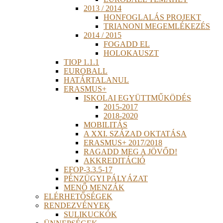
2013 / 2014
HONFOGLALÁS PROJEKT
TRIANONI MEGEMLÉKEZÉS
2014 / 2015
FOGADD EL
HOLOKAUSZT
TIOP 1.1.1
EUROBALL
HATÁRTALANUL
ERASMUS+
ISKOLAI EGYÜTTMŰKÖDÉS
2015-2017
2018-2020
MOBILITÁS
A XXI. SZÁZAD OKTATÁSA
ERASMUS+ 2017/2018
RAGADD MEG A JÖVŐD!
AKKREDITÁCIÓ
EFOP-3.3.5-17
PÉNZÜGYI PÁLYÁZAT
MENŐ MENZÁK
ELÉRHETŐSÉGEK
RENDEZVÉNYEK
SULIKUCKÓK