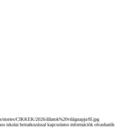
tories/CIKKEK/2026/állatok%20világnapja/fő.jpg
nos iskolai beiratkozással kapcsolatos információk olvashatók