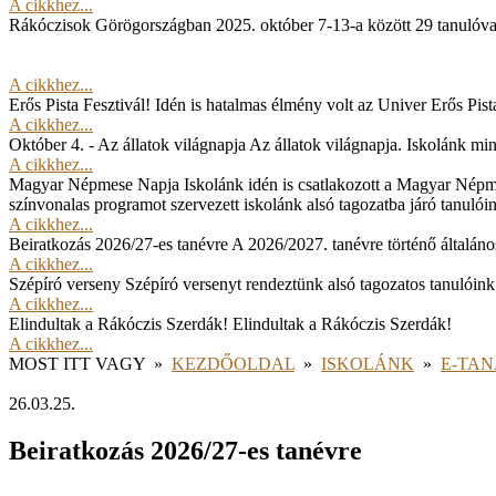
A cikkhez...
Rákóczisok Görögországban
2025. október 7-13-a között 29 tanulóv
A cikkhez...
Erős Pista Fesztivál!
Idén is hatalmas élmény volt az Univer Erős Pista
A cikkhez...
Október 4. - Az állatok világnapja
Az állatok világnapja. Iskolánk min
A cikkhez...
Magyar Népmese Napja
Iskolánk idén is csatlakozott a Magyar Népm
színvonalas programot szervezett iskolánk alsó tagozatba járó tanulói
A cikkhez...
Beiratkozás 2026/27-es tanévre
A 2026/2027. tanévre történő általános
A cikkhez...
Szépíró verseny
Szépíró versenyt rendeztünk alsó tagozatos tanulóink
A cikkhez...
Elindultak a Rákóczis Szerdák!
Elindultak a Rákóczis Szerdák!
A cikkhez...
MOST ITT VAGY
»
KEZDŐOLDAL
»
ISKOLÁNK
»
E-TA
26.03.25.
Beiratkozás 2026/27-es tanévre