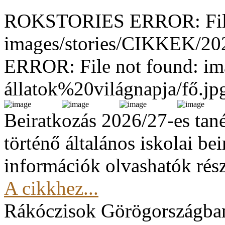
ROKSTORIES ERROR: File
images/stories/CIKKEK/2
ERROR: File not found: im
állatok%20világnapja/fő.jp
Beiratkozás 2026/27-es tan
történő általános iskolai be
információk olvashatók rész
A cikkhez...
Rákóczisok Görögországba