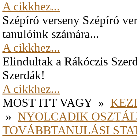
A cikkhez...
Szépíró verseny
Szépíró ver
tanulóink számára...
A cikkhez...
Elindultak a Rákóczis Szer
Szerdák!
A cikkhez...
MOST ITT VAGY
»
KEZ
»
NYOLCADIK OSZTÁ
TOVÁBBTANULÁSI STAT