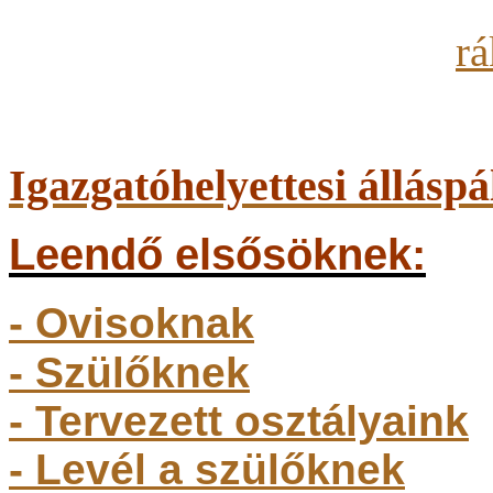
Igazgatóhelyettesi álláspá
Leendő elsősöknek:
- Ovisoknak
- Szülőkne
k
- Tervezett osztályaink
- Levél a szülőknek