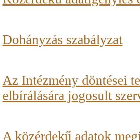
Dohányzás szabályzat
Az Intézmény döntései te
elbírálására jogosult szer
A közérdekű adatok megi