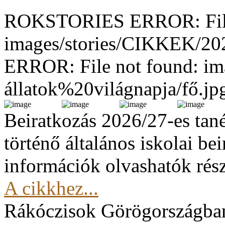
ROKSTORIES ERROR: File
images/stories/CIKKEK/2
ERROR: File not found: im
állatok%20világnapja/fő.jp
Beiratkozás 2026/27-es tan
történő általános iskolai be
információk olvashatók rész
A cikkhez...
Rákóczisok Görögországba