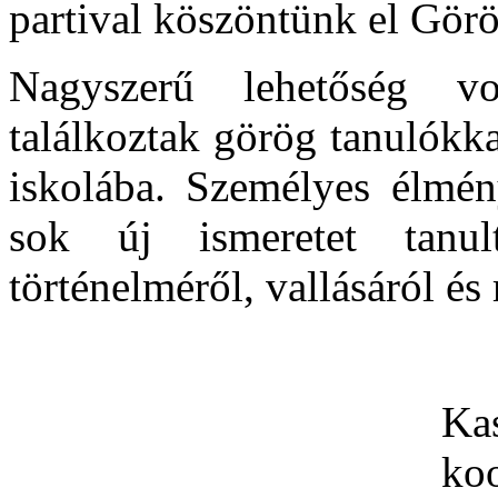
partival köszöntünk el Görö
Nagyszerű lehetőség v
találkoztak görög tanulókka
iskolába. Személyes élmény
sok új ismeretet tanult
történelméről, vallásáról és
Ka
koo