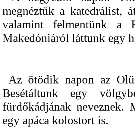
megnéztük a katedrálist, át
valamint felmentünk a F
Makedóniáról láttunk egy hel
Az ötödik napon az Olü
Besétáltunk egy völgy
fürdőkádjának neveznek. M
egy apáca kolostort is.