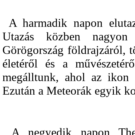
A harmadik napon elutaz
Utazás közben nagyon 
Görögország földrajzáról, tö
életéről és a művészetér
megálltunk, ahol az ikon k
Ezután a Meteorák egyik kol
A negyedik napon Thes