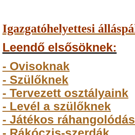
Igazgatóhelyettesi álláspá
Leendő elsősöknek:
- Ovisoknak
- Szülőkne
k
- Tervezett osztályaink
- Levél a szülőknek
- Játékos ráhangolódás
- Rákóczis-szerdák