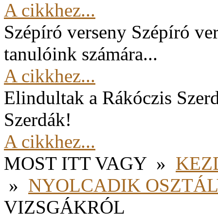
A cikkhez...
Szépíró verseny
Szépíró ver
tanulóink számára...
A cikkhez...
Elindultak a Rákóczis Szer
Szerdák!
A cikkhez...
MOST ITT VAGY
»
KEZ
»
NYOLCADIK OSZTÁ
VIZSGÁKRÓL