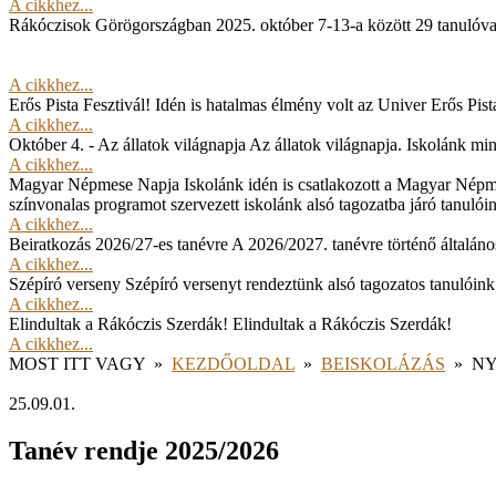
A cikkhez...
Rákóczisok Görögországban
2025. október 7-13-a között 29 tanulóv
A cikkhez...
Erős Pista Fesztivál!
Idén is hatalmas élmény volt az Univer Erős Pista
A cikkhez...
Október 4. - Az állatok világnapja
Az állatok világnapja. Iskolánk min
A cikkhez...
Magyar Népmese Napja
Iskolánk idén is csatlakozott a Magyar Népm
színvonalas programot szervezett iskolánk alsó tagozatba járó tanulói
A cikkhez...
Beiratkozás 2026/27-es tanévre
A 2026/2027. tanévre történő általános
A cikkhez...
Szépíró verseny
Szépíró versenyt rendeztünk alsó tagozatos tanulóink
A cikkhez...
Elindultak a Rákóczis Szerdák!
Elindultak a Rákóczis Szerdák!
A cikkhez...
MOST ITT VAGY
»
KEZDŐOLDAL
»
BEISKOLÁZÁS
»
NY
25.09.01.
Tanév rendje 2025/2026