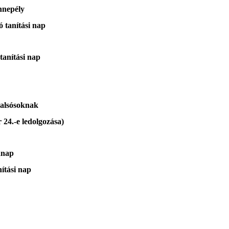
nepély
nítási nap
tási nap
sósoknak
ledolgozása)
nap
ási nap