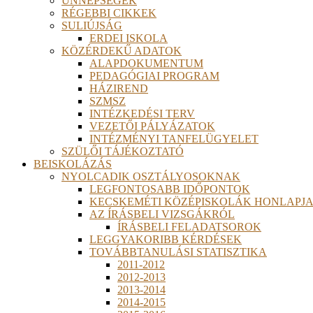
ÜNNEPSÉGEK
RÉGEBBI CIKKEK
SULIÚJSÁG
ERDEI ISKOLA
KÖZÉRDEKŰ ADATOK
ALAPDOKUMENTUM
PEDAGÓGIAI PROGRAM
HÁZIREND
SZMSZ
INTÉZKEDÉSI TERV
VEZETŐI PÁLYÁZATOK
INTÉZMÉNYI TANFELÜGYELET
SZÜLŐI TÁJÉKOZTATÓ
BEISKOLÁZÁS
NYOLCADIK OSZTÁLYOSOKNAK
LEGFONTOSABB IDŐPONTOK
KECSKEMÉTI KÖZÉPISKOLÁK HONLAPJA
AZ ÍRÁSBELI VIZSGÁKRÓL
ÍRÁSBELI FELADATSOROK
LEGGYAKORIBB KÉRDÉSEK
TOVÁBBTANULÁSI STATISZTIKA
2011-2012
2012-2013
2013-2014
2014-2015