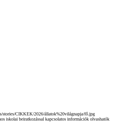
tories/CIKKEK/2026/állatok%20világnapja/fő.jpg
nos iskolai beiratkozással kapcsolatos információk olvashatók