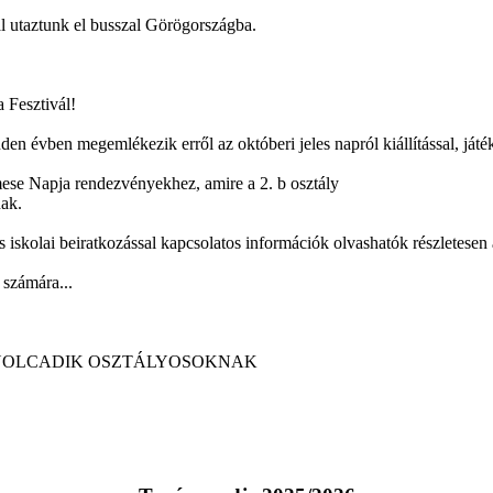
al utaztunk el busszal Görögországba.
 Fesztivál!
den évben megemlékezik erről az októberi jeles napról kiállítással, játé
ese Napja rendezvényekhez, amire a 2. b osztály
nak.
 iskolai beiratkozással kapcsolatos információk olvashatók részletesen 
 számára...
OLCADIK OSZTÁLYOSOKNAK