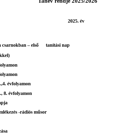
Tanév rendje 2025/2026
2025. év
csarnokban – első tanítási nap
l)
olyamon
olyamon
. évfolyamon
8. évfolyamon
pja
ékezés -rádiós műsor
ása