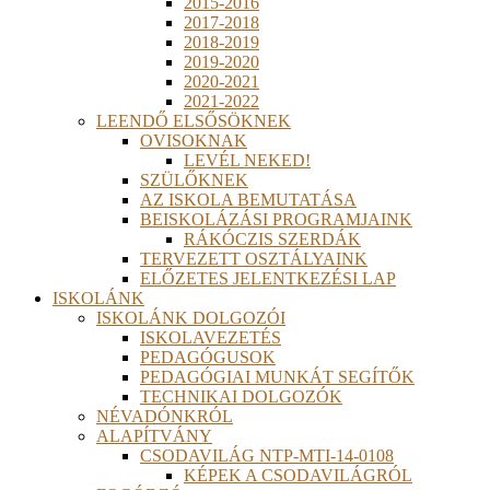
2015-2016
2017-2018
2018-2019
2019-2020
2020-2021
2021-2022
LEENDŐ ELSŐSÖKNEK
OVISOKNAK
LEVÉL NEKED!
SZÜLŐKNEK
AZ ISKOLA BEMUTATÁSA
BEISKOLÁZÁSI PROGRAMJAINK
RÁKÓCZIS SZERDÁK
TERVEZETT OSZTÁLYAINK
ELŐZETES JELENTKEZÉSI LAP
ISKOLÁNK
ISKOLÁNK DOLGOZÓI
ISKOLAVEZETÉS
PEDAGÓGUSOK
PEDAGÓGIAI MUNKÁT SEGÍTŐK
TECHNIKAI DOLGOZÓK
NÉVADÓNKRÓL
ALAPÍTVÁNY
CSODAVILÁG NTP-MTI-14-0108
KÉPEK A CSODAVILÁGRÓL