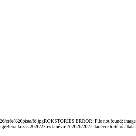
/erős%20pista/fő.jpgROKSTORIES ERROR: File not found: images/s
Beiratkozás 2026/27-es tanévre
A 2026/2027. tanévre történő általá