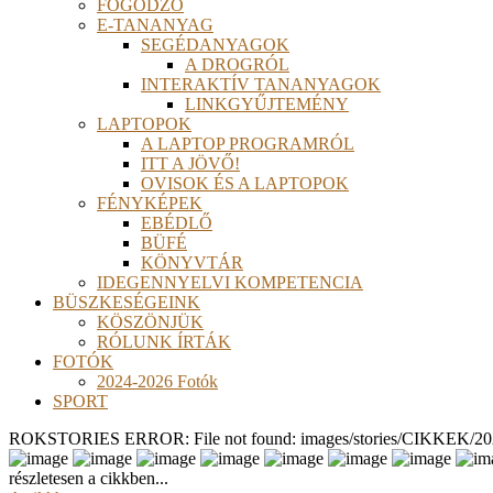
FOGÓDZÓ
E-TANANYAG
SEGÉDANYAGOK
A DROGRÓL
INTERAKTÍV TANANYAGOK
LINKGYŰJTEMÉNY
LAPTOPOK
A LAPTOP PROGRAMRÓL
ITT A JÖVŐ!
OVISOK ÉS A LAPTOPOK
FÉNYKÉPEK
EBÉDLŐ
BÜFÉ
KÖNYVTÁR
IDEGENNYELVI KOMPETENCIA
BÜSZKESÉGEINK
KÖSZÖNJÜK
RÓLUNK ÍRTÁK
FOTÓK
2024-2026 Fotók
SPORT
ROKSTORIES ERROR: File not found: images/stories/CIKKEK/2026
részletesen a cikkben...