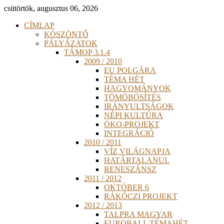
csütörtök, augusztus 06, 2026
CÍMLAP
KÖSZÖNTŐ
PÁLYÁZATOK
TÁMOP 3.1.4
2009 / 2010
EU POLGÁRA
TÉMA HÉT
HAGYOMÁNYOK
TÖMÖBÖSÍTÉS
IRÁNYULTSÁGOK
NÉPI KULTÚRA
ÖKO-PROJEKT
INTEGRÁCIÓ
2010 / 2011
VÍZ VILÁGNAPJA
HATÁRTALANUL
RENESZÁNSZ
2011 / 2012
OKTÓBER 6
RÁKÓCZI PROJEKT
2012 / 2013
TALPRA MAGYAR
EUROBALL TÉMAHÉT