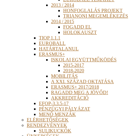
2013 / 2014
HONFOGLALÁS PROJEKT
TRIANONI MEGEMLÉKEZÉS
2014 / 2015
FOGADD EL
HOLOKAUSZT
TIOP 1.1.1
EUROBALL
HATÁRTALANUL
ERASMUS+
ISKOLAI EGYÜTTMŰKÖDÉS
2015-2017
2018-2020
MOBILITÁS
A XXI. SZÁZAD OKTATÁSA
ERASMUS+ 2017/2018
RAGADD MEG A JÖVŐD!
AKKREDITÁCIÓ
EFOP-3.3.5-17
PÉNZÜGYI PÁLYÁZAT
MENŐ MENZÁK
ELÉRHETŐSÉGEK
RENDEZVÉNYEK
SULIKUCKÓK