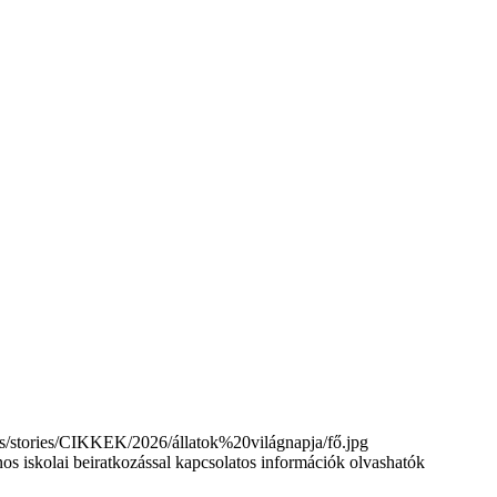
tories/CIKKEK/2026/állatok%20világnapja/fő.jpg
nos iskolai beiratkozással kapcsolatos információk olvashatók