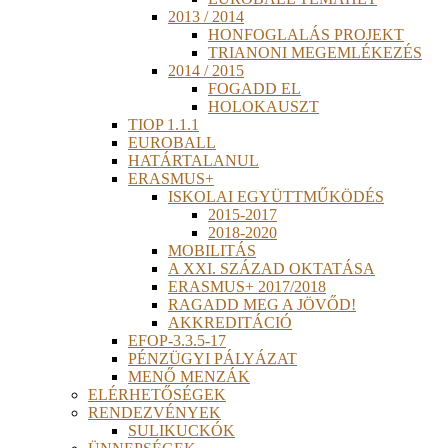
2013 / 2014
HONFOGLALÁS PROJEKT
TRIANONI MEGEMLÉKEZÉS
2014 / 2015
FOGADD EL
HOLOKAUSZT
TIOP 1.1.1
EUROBALL
HATÁRTALANUL
ERASMUS+
ISKOLAI EGYÜTTMŰKÖDÉS
2015-2017
2018-2020
MOBILITÁS
A XXI. SZÁZAD OKTATÁSA
ERASMUS+ 2017/2018
RAGADD MEG A JÖVŐD!
AKKREDITÁCIÓ
EFOP-3.3.5-17
PÉNZÜGYI PÁLYÁZAT
MENŐ MENZÁK
ELÉRHETŐSÉGEK
RENDEZVÉNYEK
SULIKUCKÓK