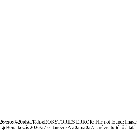
/erős%20pista/fő.jpgROKSTORIES ERROR: File not found: images/s
Beiratkozás 2026/27-es tanévre
A 2026/2027. tanévre történő általá