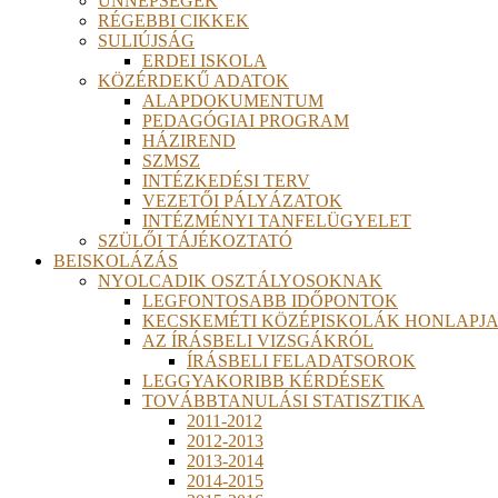
ÜNNEPSÉGEK
RÉGEBBI CIKKEK
SULIÚJSÁG
ERDEI ISKOLA
KÖZÉRDEKŰ ADATOK
ALAPDOKUMENTUM
PEDAGÓGIAI PROGRAM
HÁZIREND
SZMSZ
INTÉZKEDÉSI TERV
VEZETŐI PÁLYÁZATOK
INTÉZMÉNYI TANFELÜGYELET
SZÜLŐI TÁJÉKOZTATÓ
BEISKOLÁZÁS
NYOLCADIK OSZTÁLYOSOKNAK
LEGFONTOSABB IDŐPONTOK
KECSKEMÉTI KÖZÉPISKOLÁK HONLAPJA
AZ ÍRÁSBELI VIZSGÁKRÓL
ÍRÁSBELI FELADATSOROK
LEGGYAKORIBB KÉRDÉSEK
TOVÁBBTANULÁSI STATISZTIKA
2011-2012
2012-2013
2013-2014
2014-2015