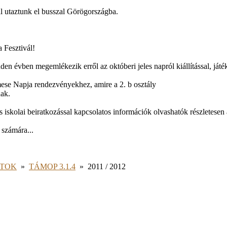
al utaztunk el busszal Görögországba.
 Fesztivál!
den évben megemlékezik erről az októberi jeles napról kiállítással, játé
ese Napja rendezvényekhez, amire a 2. b osztály
nak.
 iskolai beiratkozással kapcsolatos információk olvashatók részletesen 
 számára...
ATOK
»
TÁMOP 3.1.4
»
2011 / 2012