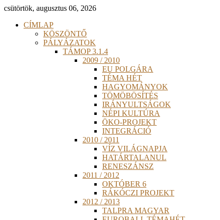
csütörtök, augusztus 06, 2026
CÍMLAP
KÖSZÖNTŐ
PÁLYÁZATOK
TÁMOP 3.1.4
2009 / 2010
EU POLGÁRA
TÉMA HÉT
HAGYOMÁNYOK
TÖMÖBÖSÍTÉS
IRÁNYULTSÁGOK
NÉPI KULTÚRA
ÖKO-PROJEKT
INTEGRÁCIÓ
2010 / 2011
VÍZ VILÁGNAPJA
HATÁRTALANUL
RENESZÁNSZ
2011 / 2012
OKTÓBER 6
RÁKÓCZI PROJEKT
2012 / 2013
TALPRA MAGYAR
EUROBALL TÉMAHÉT