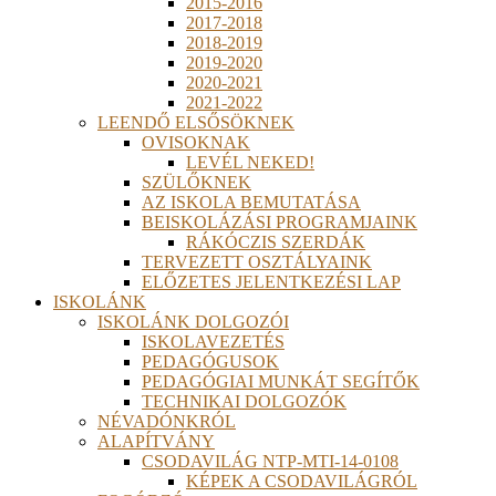
2015-2016
2017-2018
2018-2019
2019-2020
2020-2021
2021-2022
LEENDŐ ELSŐSÖKNEK
OVISOKNAK
LEVÉL NEKED!
SZÜLŐKNEK
AZ ISKOLA BEMUTATÁSA
BEISKOLÁZÁSI PROGRAMJAINK
RÁKÓCZIS SZERDÁK
TERVEZETT OSZTÁLYAINK
ELŐZETES JELENTKEZÉSI LAP
ISKOLÁNK
ISKOLÁNK DOLGOZÓI
ISKOLAVEZETÉS
PEDAGÓGUSOK
PEDAGÓGIAI MUNKÁT SEGÍTŐK
TECHNIKAI DOLGOZÓK
NÉVADÓNKRÓL
ALAPÍTVÁNY
CSODAVILÁG NTP-MTI-14-0108
KÉPEK A CSODAVILÁGRÓL