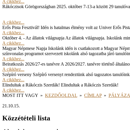
A cikkhez...
Rákóczisok Görögországban
2025. október 7-13-a között 29 tanulóv
A cikkhez...
Erős Pista Fesztivál!
Idén is hatalmas élmény volt az Univer Erős Pista
A cikkhez...
Október 4. - Az állatok világnapja
Az állatok világnapja. Iskolánk min
A cikkhez...
Magyar Népmese Napja
Iskolánk idén is csatlakozott a Magyar Népm
színvonalas programot szervezett iskolánk alsó tagozatba járó tanulói
A cikkhez...
Beiratkozás 2026/27-es tanévre
A 2026/2027. tanévre történő általános
A cikkhez...
Szépíró verseny
Szépíró versenyt rendeztünk alsó tagozatos tanulóink
A cikkhez...
Elindultak a Rákóczis Szerdák!
Elindultak a Rákóczis Szerdák!
A cikkhez...
MOST ITT VAGY
»
KEZDŐOLDAL
»
CÍMLAP
»
PÁLYÁZ
21.10.15.
Közzétételi lista