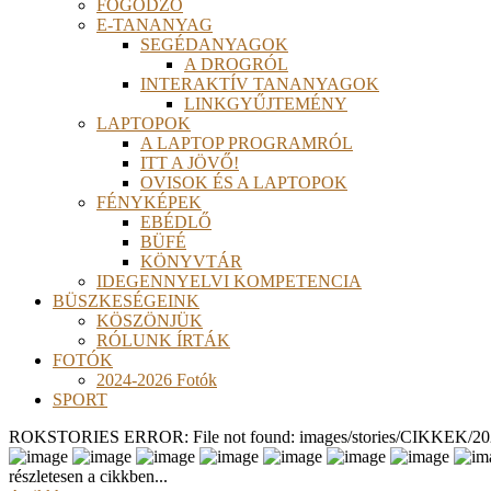
FOGÓDZÓ
E-TANANYAG
SEGÉDANYAGOK
A DROGRÓL
INTERAKTÍV TANANYAGOK
LINKGYŰJTEMÉNY
LAPTOPOK
A LAPTOP PROGRAMRÓL
ITT A JÖVŐ!
OVISOK ÉS A LAPTOPOK
FÉNYKÉPEK
EBÉDLŐ
BÜFÉ
KÖNYVTÁR
IDEGENNYELVI KOMPETENCIA
BÜSZKESÉGEINK
KÖSZÖNJÜK
RÓLUNK ÍRTÁK
FOTÓK
2024-2026 Fotók
SPORT
ROKSTORIES ERROR: File not found: images/stories/CIKKEK/2026
részletesen a cikkben...