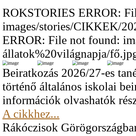
ROKSTORIES ERROR: File
images/stories/CIKKEK/2
ERROR: File not found: im
állatok%20világnapja/fő.jp
Beiratkozás 2026/27-es tan
történő általános iskolai be
információk olvashatók rész
A cikkhez...
Rákóczisok Görögországba