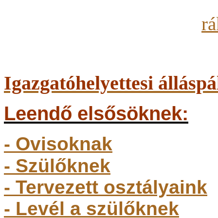
Igazgatóhelyettesi álláspá
Leendő elsősöknek:
- Ovisoknak
- Szülőkne
k
- Tervezett osztályaink
- Levél a szülőknek