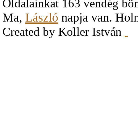
Oldalainkat 163 vendég bö
Ma,
László
napja van. Hol
Created by Koller István