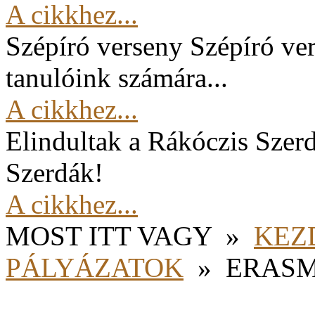
A cikkhez...
Szépíró verseny
Szépíró ver
tanulóink számára...
A cikkhez...
Elindultak a Rákóczis Szer
Szerdák!
A cikkhez...
MOST ITT VAGY
»
KEZ
PÁLYÁZATOK
»
ERASM