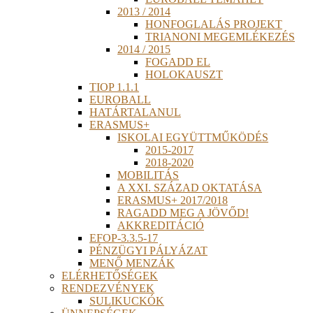
2013 / 2014
HONFOGLALÁS PROJEKT
TRIANONI MEGEMLÉKEZÉS
2014 / 2015
FOGADD EL
HOLOKAUSZT
TIOP 1.1.1
EUROBALL
HATÁRTALANUL
ERASMUS+
ISKOLAI EGYÜTTMŰKÖDÉS
2015-2017
2018-2020
MOBILITÁS
A XXI. SZÁZAD OKTATÁSA
ERASMUS+ 2017/2018
RAGADD MEG A JÖVŐD!
AKKREDITÁCIÓ
EFOP-3.3.5-17
PÉNZÜGYI PÁLYÁZAT
MENŐ MENZÁK
ELÉRHETŐSÉGEK
RENDEZVÉNYEK
SULIKUCKÓK