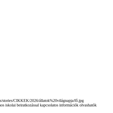
tories/CIKKEK/2026/állatok%20világnapja/fő.jpg
nos iskolai beiratkozással kapcsolatos információk olvashatók