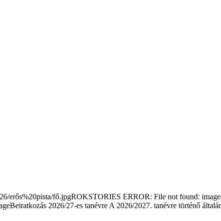
/erős%20pista/fő.jpgROKSTORIES ERROR: File not found: images/s
Beiratkozás 2026/27-es tanévre
A 2026/2027. tanévre történő általá