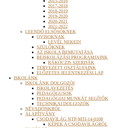
2015-2016
2017-2018
2018-2019
2019-2020
2020-2021
2021-2022
LEENDŐ ELSŐSÖKNEK
OVISOKNAK
LEVÉL NEKED!
SZÜLŐKNEK
AZ ISKOLA BEMUTATÁSA
BEISKOLÁZÁSI PROGRAMJAINK
RÁKÓCZIS SZERDÁK
TERVEZETT OSZTÁLYAINK
ELŐZETES JELENTKEZÉSI LAP
ISKOLÁNK
ISKOLÁNK DOLGOZÓI
ISKOLAVEZETÉS
PEDAGÓGUSOK
PEDAGÓGIAI MUNKÁT SEGÍTŐK
TECHNIKAI DOLGOZÓK
NÉVADÓNKRÓL
ALAPÍTVÁNY
CSODAVILÁG NTP-MTI-14-0108
KÉPEK A CSODAVILÁGRÓL