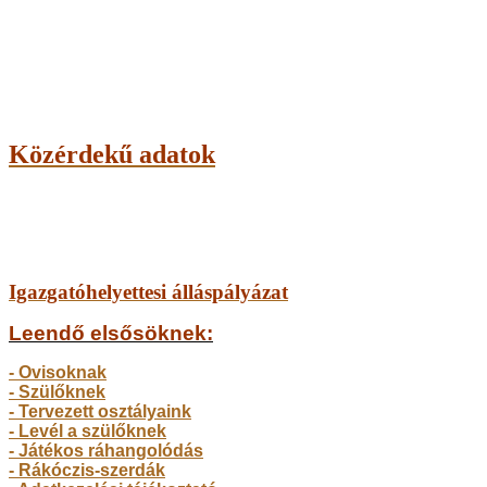
Közérdekű adatok
Igazgatóhelyettesi álláspályázat
Leendő elsősöknek:
- Ovisoknak
- Szülőkne
k
- Tervezett osztályaink
- Levél a szülőknek
- Játékos ráhangolódás
- Rákóczis-szerdák