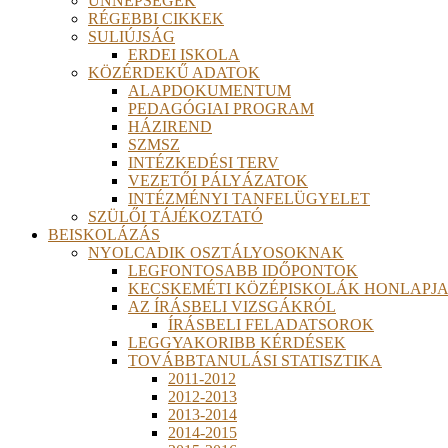
ÜNNEPSÉGEK
RÉGEBBI CIKKEK
SULIÚJSÁG
ERDEI ISKOLA
KÖZÉRDEKŰ ADATOK
ALAPDOKUMENTUM
PEDAGÓGIAI PROGRAM
HÁZIREND
SZMSZ
INTÉZKEDÉSI TERV
VEZETŐI PÁLYÁZATOK
INTÉZMÉNYI TANFELÜGYELET
SZÜLŐI TÁJÉKOZTATÓ
BEISKOLÁZÁS
NYOLCADIK OSZTÁLYOSOKNAK
LEGFONTOSABB IDŐPONTOK
KECSKEMÉTI KÖZÉPISKOLÁK HONLAPJA
AZ ÍRÁSBELI VIZSGÁKRÓL
ÍRÁSBELI FELADATSOROK
LEGGYAKORIBB KÉRDÉSEK
TOVÁBBTANULÁSI STATISZTIKA
2011-2012
2012-2013
2013-2014
2014-2015