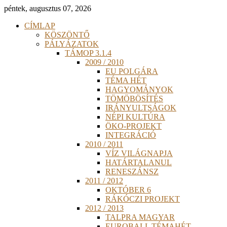
péntek, augusztus 07, 2026
CÍMLAP
KÖSZÖNTŐ
PÁLYÁZATOK
TÁMOP 3.1.4
2009 / 2010
EU POLGÁRA
TÉMA HÉT
HAGYOMÁNYOK
TÖMÖBÖSÍTÉS
IRÁNYULTSÁGOK
NÉPI KULTÚRA
ÖKO-PROJEKT
INTEGRÁCIÓ
2010 / 2011
VÍZ VILÁGNAPJA
HATÁRTALANUL
RENESZÁNSZ
2011 / 2012
OKTÓBER 6
RÁKÓCZI PROJEKT
2012 / 2013
TALPRA MAGYAR
EUROBALL TÉMAHÉT