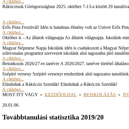
A cikkhez...
Rákóczisok Görögországban
2025. október 7-13-a között 29 tanulóv
A cikkhez...
Erős Pista Fesztivál!
Idén is hatalmas élmény volt az Univer Erős Pista
A cikkhez...
Október 4. - Az állatok világnapja
Az állatok világnapja. Iskolánk min
A cikkhez...
Magyar Népmese Napja
Iskolánk idén is csatlakozott a Magyar Népm
színvonalas programot szervezett iskolánk alsó tagozatba járó tanulói
A cikkhez...
Beiratkozás 2026/27-es tanévre
A 2026/2027. tanévre történő általános
A cikkhez...
Szépíró verseny
Szépíró versenyt rendeztünk alsó tagozatos tanulóink
A cikkhez...
Elindultak a Rákóczis Szerdák!
Elindultak a Rákóczis Szerdák!
A cikkhez...
MOST ITT VAGY
»
KEZDŐOLDAL
»
BEISKOLÁZÁS
»
NY
20.01.06.
Továbbtanulási statisztika 2019/20