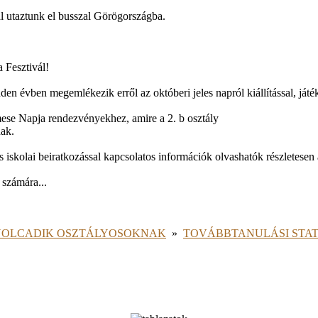
al utaztunk el busszal Görögországba.
 Fesztivál!
den évben megemlékezik erről az októberi jeles napról kiállítással, játé
ese Napja rendezvényekhez, amire a 2. b osztály
nak.
 iskolai beiratkozással kapcsolatos információk olvashatók részletesen 
 számára...
OLCADIK OSZTÁLYOSOKNAK
»
TOVÁBBTANULÁSI STAT