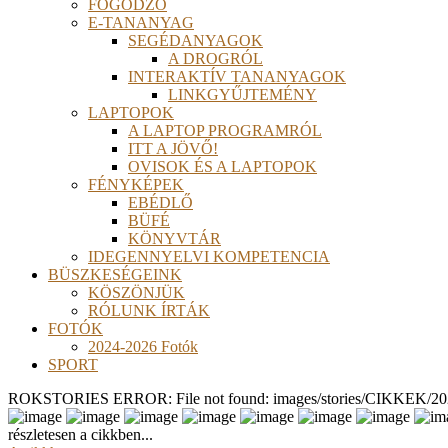
FOGÓDZÓ
E-TANANYAG
SEGÉDANYAGOK
A DROGRÓL
INTERAKTÍV TANANYAGOK
LINKGYŰJTEMÉNY
LAPTOPOK
A LAPTOP PROGRAMRÓL
ITT A JÖVŐ!
OVISOK ÉS A LAPTOPOK
FÉNYKÉPEK
EBÉDLŐ
BÜFÉ
KÖNYVTÁR
IDEGENNYELVI KOMPETENCIA
BÜSZKESÉGEINK
KÖSZÖNJÜK
RÓLUNK ÍRTÁK
FOTÓK
2024-2026 Fotók
SPORT
ROKSTORIES ERROR: File not found: images/stories/CIKKEK/2026
részletesen a cikkben...