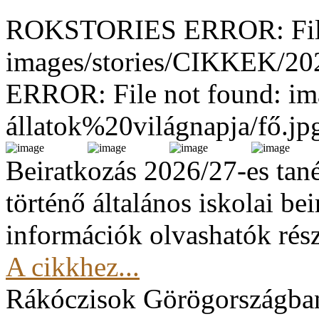
ROKSTORIES ERROR: File
images/stories/CIKKEK/2
ERROR: File not found: im
állatok%20világnapja/fő.jp
Beiratkozás 2026/27-es tan
történő általános iskolai be
információk olvashatók rész
A cikkhez...
Rákóczisok Görögországba