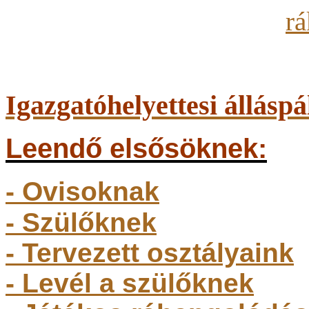
Igazgatóhelyettesi álláspá
Leendő elsősöknek:
- Ovisoknak
- Szülőkne
k
- Tervezett osztályaink
- Levél a szülőknek