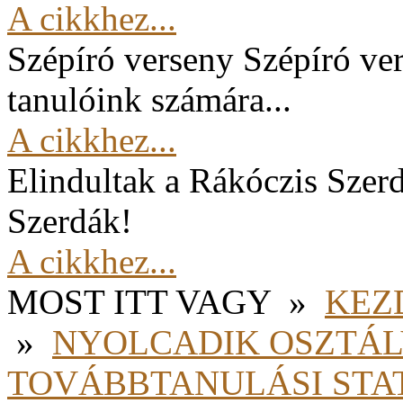
A cikkhez...
Szépíró verseny
Szépíró ver
tanulóink számára...
A cikkhez...
Elindultak a Rákóczis Szer
Szerdák!
A cikkhez...
MOST ITT VAGY
»
KEZ
»
NYOLCADIK OSZTÁ
TOVÁBBTANULÁSI STAT