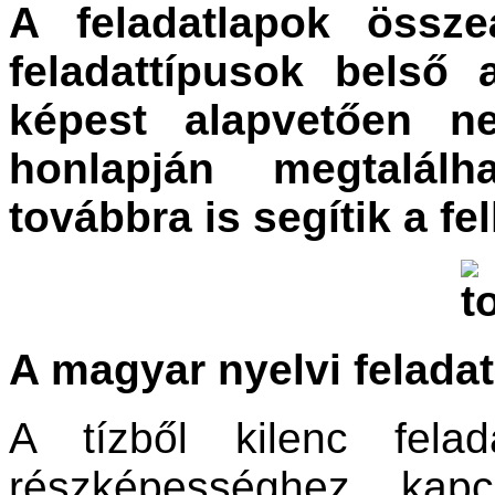
A feladatlapok össze
feladattípusok belső
képest alapvetően n
honlapján megtalálh
továbbra is segítik a fe
A magyar nyelvi feladat
A tízből kilenc fela
részképességhez kapc