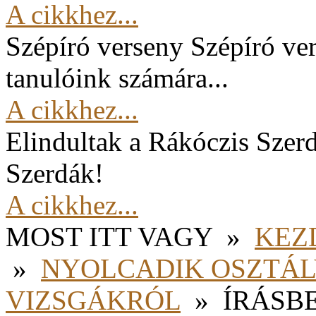
A cikkhez...
Szépíró verseny
Szépíró ver
tanulóink számára...
A cikkhez...
Elindultak a Rákóczis Szer
Szerdák!
A cikkhez...
MOST ITT VAGY
»
KEZ
»
NYOLCADIK OSZTÁ
VIZSGÁKRÓL
»
ÍRÁSB