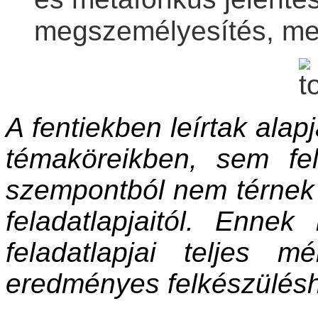
megszemélyesítés, met
A fentiekben leírtak alap
témaköreikben, sem fe
szempontból nem térnek 
feladatlapjaitól. Enne
feladatlapjai teljes m
eredményes felkészülés