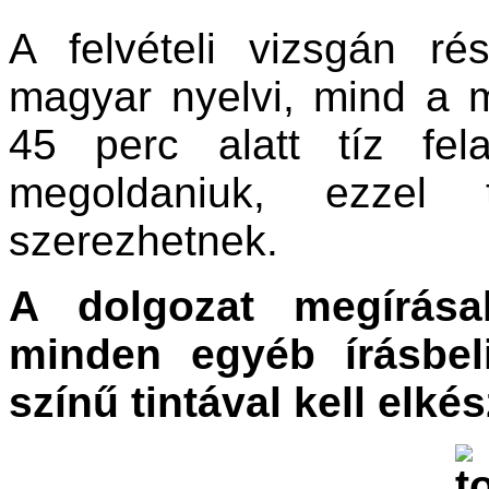
A felvételi vizsgán r
magyar nyelvi, mind a m
45 perc alatt tíz fela
megoldaniuk, ezzel 
szerezhetnek.
A dolgozat megírásak
minden egyéb írásbel
színű tintával kell elkés