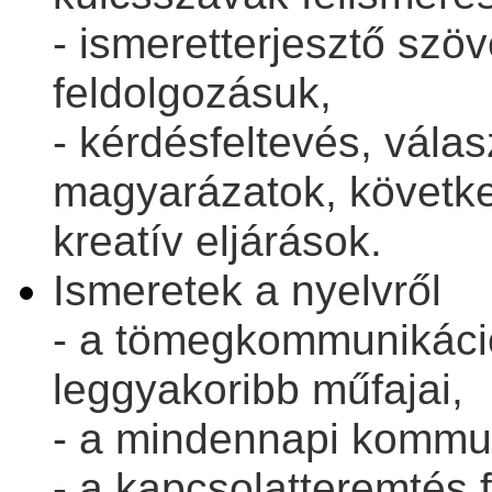
- ismeretterjesztő szö
feldolgozásuk,
- kérdésfeltevés, vál
magyarázatok, követke
kreatív eljárások.
Ismeretek a nyelvről
- a tömegkommunikáció
leggyakoribb műfajai,
- a mindennapi kommun
- a kapcsolatteremtés 