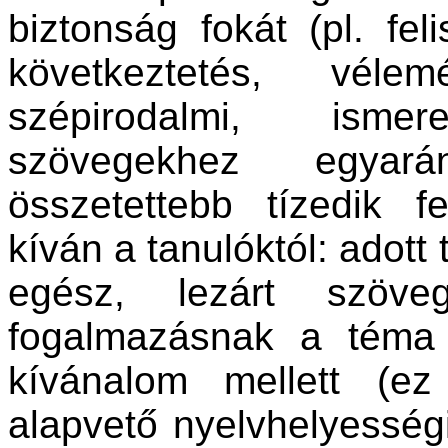
biztonság fokát (pl. fel
következtetés, vélem
szépirodalmi, isme
szövegekhez egyará
összetettebb tízedik f
kíván a tanulóktól: adott
egész, lezárt szöve
fogalmazásnak a téma 
kívánalom mellett (ez
alapvető nyelvhelyességi