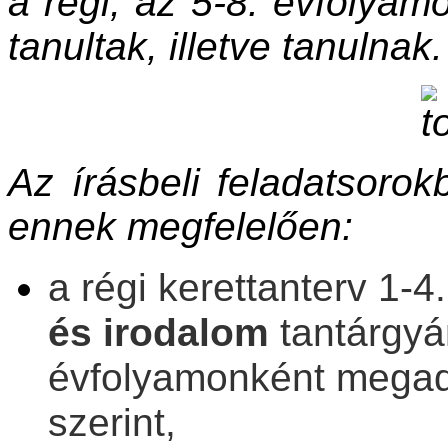
a régi, az 5-8. évfolyamo
tanultak, illetve tanulnak.
Az írásbeli feladatsoro
ennek megfelelően:
a régi kerettanterv 1-
és irodalom
tantárgyá
évfolyamonként megado
szerint,