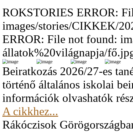
ROKSTORIES ERROR: File
images/stories/CIKKEK/2
ERROR: File not found: im
állatok%20világnapja/fő.jp
Beiratkozás 2026/27-es tan
történő általános iskolai be
információk olvashatók rész
A cikkhez...
Rákóczisok Görögországba