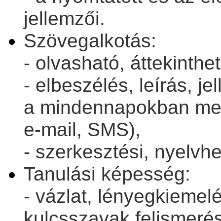
jellemzői.
Szövegalkotás:
- olvasható, áttekinthet
- elbeszélés, leírás, j
a mindennapokban meg
e-mail, SMS),
- szerkesztési, nyelvh
Tanulási képesség:
- vázlat, lényegkiemel
kulcsszavak felismeré