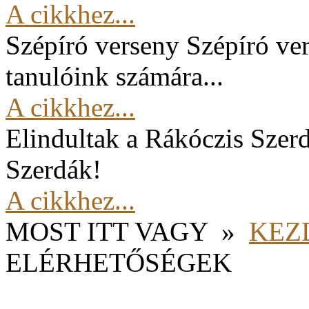
A cikkhez...
Szépíró verseny
Szépíró ver
tanulóink számára...
A cikkhez...
Elindultak a Rákóczis Szer
Szerdák!
A cikkhez...
MOST ITT VAGY
»
KEZ
ELÉRHETŐSÉGEK