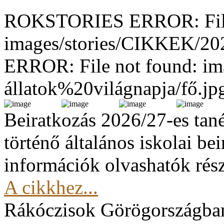
ROKSTORIES ERROR: File
images/stories/CIKKEK/2
ERROR: File not found: im
állatok%20világnapja/fő.jp
Beiratkozás 2026/27-es tan
történő általános iskolai be
információk olvashatók rész
A cikkhez...
Rákóczisok Görögországba