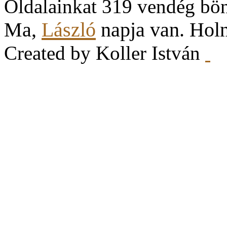
Oldalainkat 319 vendég bö
Ma,
László
napja van. Hol
Created by Koller István