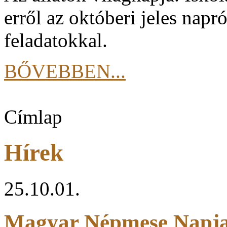
erről az októberi jeles napról
feladatokkal.
BŐVEBBEN...
Címlap
Hírek
25.10.01.
Magyar Népmese Napj