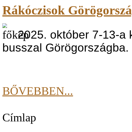
Rákóczisok Görögorsz
2025. október 7-13-a k
busszal Görögországba.
BŐVEBBEN...
Címlap