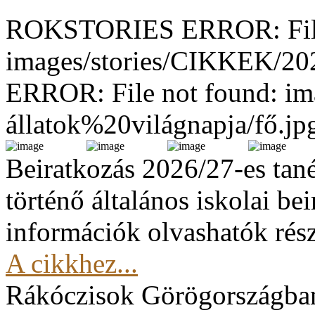
ROKSTORIES ERROR: File
images/stories/CIKKEK/2
ERROR: File not found: im
állatok%20világnapja/fő.jp
Beiratkozás 2026/27-es tan
történő általános iskolai be
információk olvashatók rész
A cikkhez...
Rákóczisok Görögországba