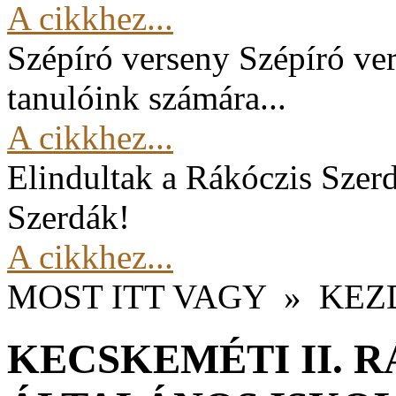
A cikkhez...
Szépíró verseny
Szépíró ver
tanulóink számára...
A cikkhez...
Elindultak a Rákóczis Szer
Szerdák!
A cikkhez...
MOST ITT VAGY
»
KEZ
KECSKEMÉTI II. 