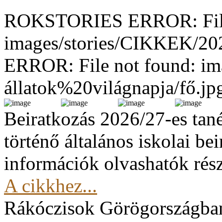
ROKSTORIES ERROR: File
images/stories/CIKKEK/2
ERROR: File not found: im
állatok%20világnapja/fő.jp
Beiratkozás 2026/27-es tan
történő általános iskolai be
információk olvashatók rész
A cikkhez...
Rákóczisok Görögországba