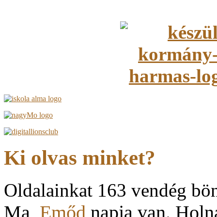
Ki olvas minket?
Oldalainkat 163 vendég bö
Ma,
Emőd
napja van. Hol