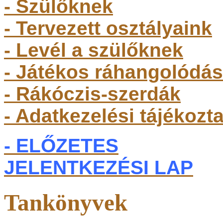
- Szülőkne
k
- Tervezett osztályaink
- Levél a szülőknek
- Játékos ráhangolódás
- Rákóczis-szerdák
- Adatkezelési tájékozt
- ELŐZETES
JELENTKEZÉSI LAP
Tankönyvek