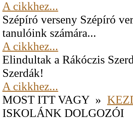
A cikkhez...
Szépíró verseny
Szépíró ver
tanulóink számára...
A cikkhez...
Elindultak a Rákóczis Szer
Szerdák!
A cikkhez...
MOST ITT VAGY
»
KEZ
ISKOLÁNK DOLGOZÓI