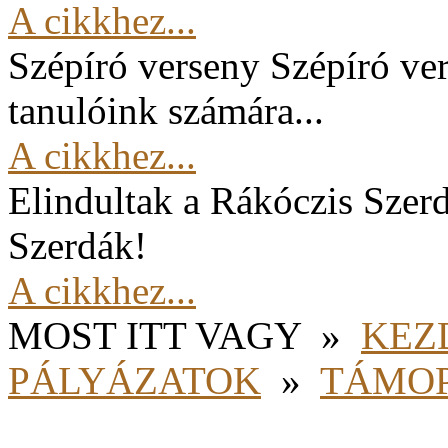
A cikkhez...
Szépíró verseny
Szépíró ver
tanulóink számára...
A cikkhez...
Elindultak a Rákóczis Szer
Szerdák!
A cikkhez...
MOST ITT VAGY
»
KEZ
PÁLYÁZATOK
»
TÁMOP 