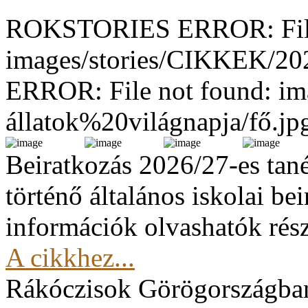
ROKSTORIES ERROR: File
images/stories/CIKKEK/2
ERROR: File not found: im
állatok%20világnapja/fő.jp
Beiratkozás 2026/27-es tan
történő általános iskolai be
információk olvashatók rész
A cikkhez...
Rákóczisok Görögországba