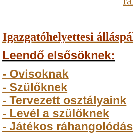
Igazgatóhelyettesi álláspá
Leendő elsősöknek:
- Ovisoknak
- Szülőkne
k
- Tervezett osztályaink
- Levél a szülőknek
- Játékos ráhangolódás