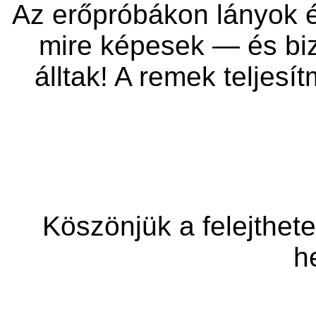
Az erőpróbákon lányok é
mire képesek — és bi
álltak! A remek teljesí
Köszönjük a felejthetet
h