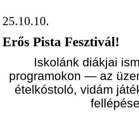
25.10.10.
Erős Pista Fesztivál!
Iskolánk diákjai ism
programokon — az üzem
ételkóstoló, vidám ját
fellépése