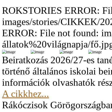
ROKSTORIES ERROR: File
images/stories/CIKKEK/2
ERROR: File not found: im
állatok%20világnapja/fő.jp
Beiratkozás 2026/27-es tan
történő általános iskolai be
információk olvashatók rész
A cikkhez...
Rákóczisok Görögországba