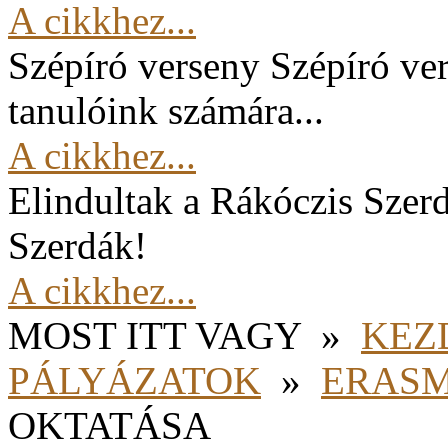
A cikkhez...
Szépíró verseny
Szépíró ver
tanulóink számára...
A cikkhez...
Elindultak a Rákóczis Szer
Szerdák!
A cikkhez...
MOST ITT VAGY
»
KEZ
PÁLYÁZATOK
»
ERAS
OKTATÁSA