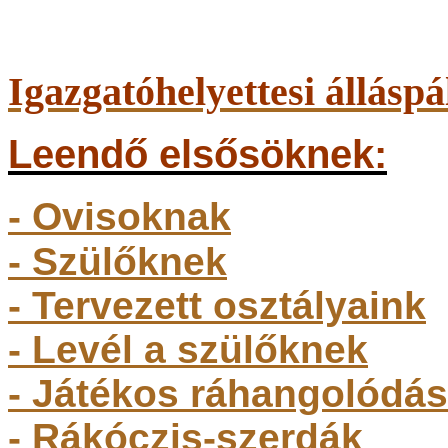
Igazgatóhelyettesi álláspá
Leendő elsősöknek:
- Ovisoknak
- Szülőkne
k
- Tervezett osztályaink
- Levél a szülőknek
- Játékos ráhangolódás
- Rákóczis-szerdák