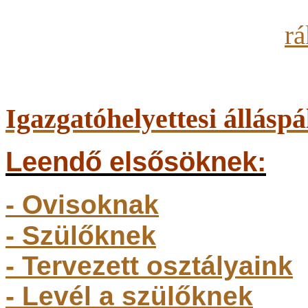
Igazgatóhelyettesi álláspá
Leendő elsősöknek:
- Ovisoknak
- Szülőkne
k
- Tervezett osztályaink
- Levél a szülőknek