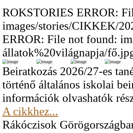
ROKSTORIES ERROR: File
images/stories/CIKKEK/2
ERROR: File not found: im
állatok%20világnapja/fő.jp
Beiratkozás 2026/27-es tan
történő általános iskolai be
információk olvashatók rész
A cikkhez...
Rákóczisok Görögországba