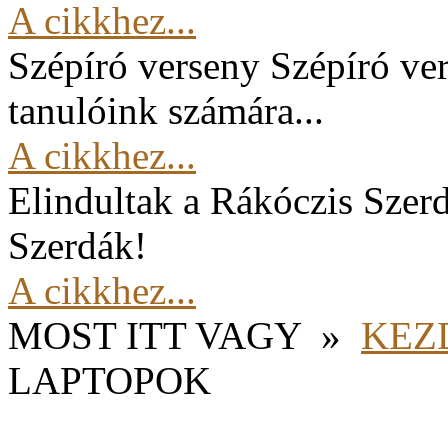
A cikkhez...
Szépíró verseny
Szépíró ver
tanulóink számára...
A cikkhez...
Elindultak a Rákóczis Szer
Szerdák!
A cikkhez...
MOST ITT VAGY
»
KEZ
LAPTOPOK