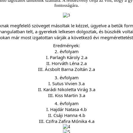
lsó tagozatos tanulóink számára. A rendezvény célja az volt, hogy a gy
fontosságára.
knak megfelelő szöveget másoltak le kézzel, ügyelve a betűk form
hangulatban telt, a gyerekek lelkesen dolgoztak, és büszkék volt
okan már most izgatottan várják a következő évi
megmérettetés
Eredmények:
2. évfolyam
I. Parlagh Károly 2.a
II. Horváth Léna 2.a
III. Ácsbolt Barna Zoltán 2.a
3. évfolyam
I. Sutus Vivien 3.a
II. Karádi Nikoletta Virág 3.a
III. Kiss Martin 3.a
4. évfolyam
I. Hajdár Natasa 4.b
II. Csáji Hanna 4.b
III. Czifra Zafira Mónika 4.a