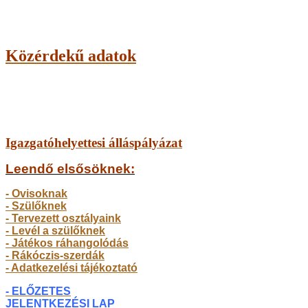
Közérdekű adatok
Igazgatóhelyettesi álláspályázat
Leendő elsősöknek:
- Ovisoknak
- Szülőkne
k
- Tervezett osztályaink
- Levél a szülőknek
- Játékos ráhangolódás
- Rákóczis-szerdák
- Adatkezelési tájékoztató
- ELŐZETES
JELENTKEZÉSI LAP