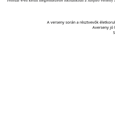
Február 4-én került megrendezésre iskolánkban a Szépíró verseny a
A verseny során a résztvevők életkoru
Averseny jó 
S