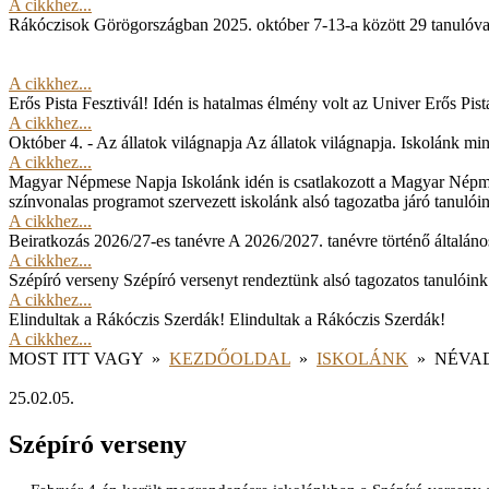
A cikkhez...
Rákóczisok Görögországban
2025. október 7-13-a között 29 tanulóv
A cikkhez...
Erős Pista Fesztivál!
Idén is hatalmas élmény volt az Univer Erős Pista
A cikkhez...
Október 4. - Az állatok világnapja
Az állatok világnapja. Iskolánk min
A cikkhez...
Magyar Népmese Napja
Iskolánk idén is csatlakozott a Magyar Népm
színvonalas programot szervezett iskolánk alsó tagozatba járó tanulói
A cikkhez...
Beiratkozás 2026/27-es tanévre
A 2026/2027. tanévre történő általános
A cikkhez...
Szépíró verseny
Szépíró versenyt rendeztünk alsó tagozatos tanulóink
A cikkhez...
Elindultak a Rákóczis Szerdák!
Elindultak a Rákóczis Szerdák!
A cikkhez...
MOST ITT VAGY
»
KEZDŐOLDAL
»
ISKOLÁNK
»
NÉVA
25.02.05.
Szépíró verseny