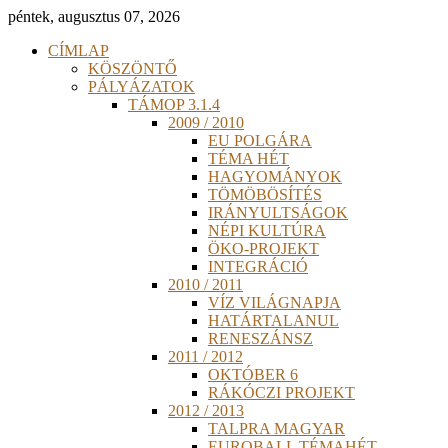
péntek, augusztus 07, 2026
CÍMLAP
KÖSZÖNTŐ
PÁLYÁZATOK
TÁMOP 3.1.4
2009 / 2010
EU POLGÁRA
TÉMA HÉT
HAGYOMÁNYOK
TÖMÖBÖSÍTÉS
IRÁNYULTSÁGOK
NÉPI KULTÚRA
ÖKO-PROJEKT
INTEGRÁCIÓ
2010 / 2011
VÍZ VILÁGNAPJA
HATÁRTALANUL
RENESZÁNSZ
2011 / 2012
OKTÓBER 6
RÁKÓCZI PROJEKT
2012 / 2013
TALPRA MAGYAR
EUROBALL TÉMAHÉT