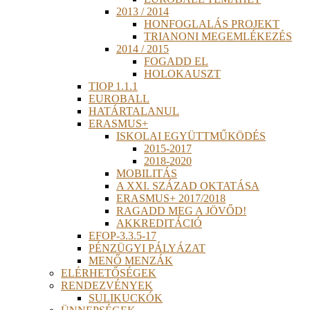
2013 / 2014
HONFOGLALÁS PROJEKT
TRIANONI MEGEMLÉKEZÉS
2014 / 2015
FOGADD EL
HOLOKAUSZT
TIOP 1.1.1
EUROBALL
HATÁRTALANUL
ERASMUS+
ISKOLAI EGYÜTTMŰKÖDÉS
2015-2017
2018-2020
MOBILITÁS
A XXI. SZÁZAD OKTATÁSA
ERASMUS+ 2017/2018
RAGADD MEG A JÖVŐD!
AKKREDITÁCIÓ
EFOP-3.3.5-17
PÉNZÜGYI PÁLYÁZAT
MENŐ MENZÁK
ELÉRHETŐSÉGEK
RENDEZVÉNYEK
SULIKUCKÓK