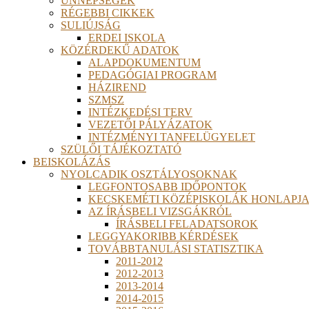
ÜNNEPSÉGEK
RÉGEBBI CIKKEK
SULIÚJSÁG
ERDEI ISKOLA
KÖZÉRDEKŰ ADATOK
ALAPDOKUMENTUM
PEDAGÓGIAI PROGRAM
HÁZIREND
SZMSZ
INTÉZKEDÉSI TERV
VEZETŐI PÁLYÁZATOK
INTÉZMÉNYI TANFELÜGYELET
SZÜLŐI TÁJÉKOZTATÓ
BEISKOLÁZÁS
NYOLCADIK OSZTÁLYOSOKNAK
LEGFONTOSABB IDŐPONTOK
KECSKEMÉTI KÖZÉPISKOLÁK HONLAPJA
AZ ÍRÁSBELI VIZSGÁKRÓL
ÍRÁSBELI FELADATSOROK
LEGGYAKORIBB KÉRDÉSEK
TOVÁBBTANULÁSI STATISZTIKA
2011-2012
2012-2013
2013-2014
2014-2015