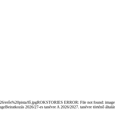
/erős%20pista/fő.jpgROKSTORIES ERROR: File not found: images/s
Beiratkozás 2026/27-es tanévre
A 2026/2027. tanévre történő általá