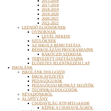
2015-2016
2017-2018
2018-2019
2019-2020
2020-2021
2021-2022
LEENDŐ ELSŐSÖKNEK
OVISOKNAK
LEVÉL NEKED!
SZÜLŐKNEK
AZ ISKOLA BEMUTATÁSA
BEISKOLÁZÁSI PROGRAMJAINK
RÁKÓCZIS SZERDÁK
TERVEZETT OSZTÁLYAINK
ELŐZETES JELENTKEZÉSI LAP
ISKOLÁNK
ISKOLÁNK DOLGOZÓI
ISKOLAVEZETÉS
PEDAGÓGUSOK
PEDAGÓGIAI MUNKÁT SEGÍTŐK
TECHNIKAI DOLGOZÓK
NÉVADÓNKRÓL
ALAPÍTVÁNY
CSODAVILÁG NTP-MTI-14-0108
KÉPEK A CSODAVILÁGRÓL