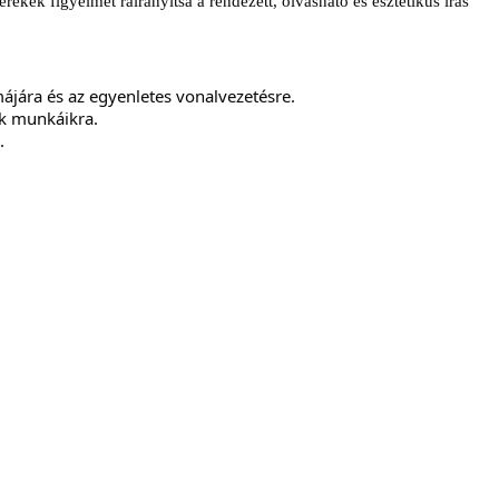
erekek figyelmét ráirányítsa
a rendezett, olvasható és esztétikus írás
ájára és az egyenletes vonalvezetésre.
ak munkáikra.
t.