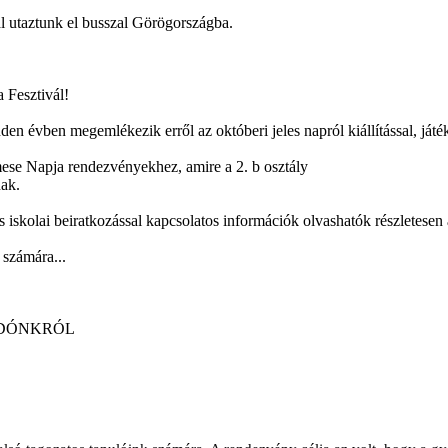
al utaztunk el busszal Görögországba.
 Fesztivál!
den évben megemlékezik erről az októberi jeles napról kiállítással, játé
ese Napja rendezvényekhez, amire a 2. b osztály
nak.
 iskolai beiratkozással kapcsolatos információk olvashatók részletesen 
 számára...
DÓNKRÓL