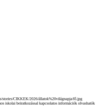
tories/CIKKEK/2026/állatok%20világnapja/fő.jpg
nos iskolai beiratkozással kapcsolatos információk olvashatók