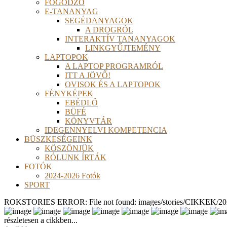
FOGÓDZÓ
E-TANANYAG
SEGÉDANYAGOK
A DROGRÓL
INTERAKTÍV TANANYAGOK
LINKGYŰJTEMÉNY
LAPTOPOK
A LAPTOP PROGRAMRÓL
ITT A JÖVŐ!
OVISOK ÉS A LAPTOPOK
FÉNYKÉPEK
EBÉDLŐ
BÜFÉ
KÖNYVTÁR
IDEGENNYELVI KOMPETENCIA
BÜSZKESÉGEINK
KÖSZÖNJÜK
RÓLUNK ÍRTÁK
FOTÓK
2024-2026 Fotók
SPORT
ROKSTORIES ERROR: File not found: images/stories/CIKKEK/2026
részletesen a cikkben...