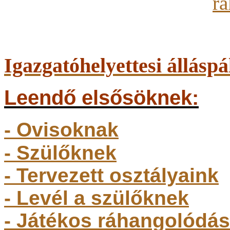
Igazgatóhelyettesi álláspá
Leendő elsősöknek:
- Ovisoknak
- Szülőkne
k
- Tervezett osztályaink
- Levél a szülőknek
- Játékos ráhangolódás