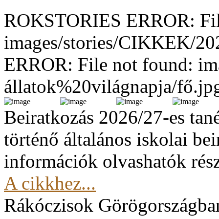
ROKSTORIES ERROR: File
images/stories/CIKKEK/2
ERROR: File not found: im
állatok%20világnapja/fő.jp
Beiratkozás 2026/27-es tan
történő általános iskolai be
információk olvashatók rész
A cikkhez...
Rákóczisok Görögországba