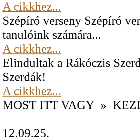
A cikkhez...
Szépíró verseny
Szépíró ver
tanulóink számára...
A cikkhez...
Elindultak a Rákóczis Szer
Szerdák!
A cikkhez...
MOST ITT VAGY
»
KEZ
12.09.25.