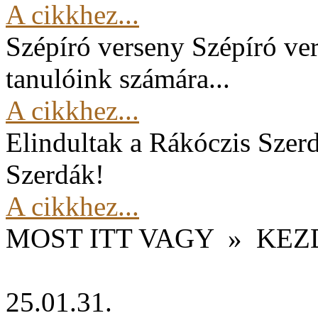
A cikkhez...
Szépíró verseny
Szépíró ver
tanulóink számára...
A cikkhez...
Elindultak a Rákóczis Szer
Szerdák!
A cikkhez...
MOST ITT VAGY
»
KEZ
25.01.31.