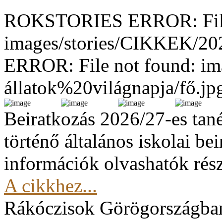
ROKSTORIES ERROR: File
images/stories/CIKKEK/2
ERROR: File not found: im
állatok%20világnapja/fő.jp
Beiratkozás 2026/27-es tan
történő általános iskolai be
információk olvashatók rész
A cikkhez...
Rákóczisok Görögországba