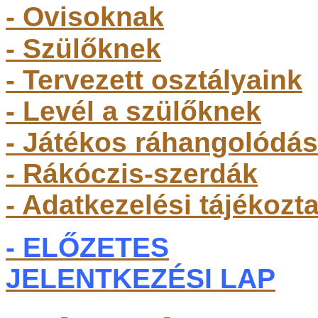
- Ovisoknak
- Szülőkne
k
- Tervezett osztályaink
- Levél a szülőknek
- Játékos ráhangolódás
- Rákóczis-szerdák
- Adatkezelési tájékozt
- ELŐZETES
JELENTKEZÉSI LAP