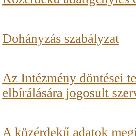
Dohányzás szabályzat
Az Intézmény döntései te
elbírálására jogosult szer
A közérdekű adatok megi