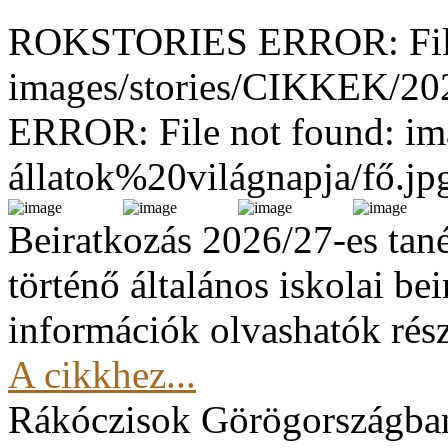
ROKSTORIES ERROR: File
images/stories/CIKKEK/2
ERROR: File not found: im
állatok%20világnapja/fő.jp
Beiratkozás 2026/27-es tan
történő általános iskolai be
információk olvashatók rész
A cikkhez...
Rákóczisok Görögországba