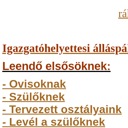
Igazgatóhelyettesi álláspá
Leendő elsősöknek:
- Ovisoknak
- Szülőkne
k
- Tervezett osztályaink
- Levél a szülőknek