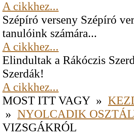
A cikkhez...
Szépíró verseny
Szépíró ver
tanulóink számára...
A cikkhez...
Elindultak a Rákóczis Szer
Szerdák!
A cikkhez...
MOST ITT VAGY
»
KEZ
»
NYOLCADIK OSZTÁ
VIZSGÁKRÓL