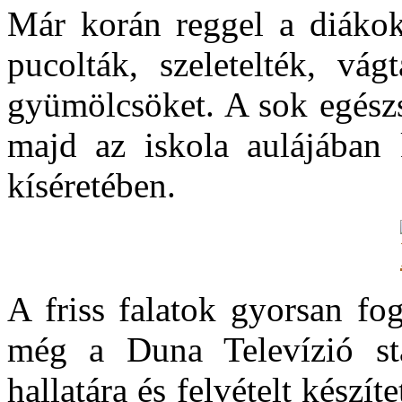
Már korán reggel a diákok
pucolták, szeletelték, vág
gyümölcsöket. A sok egészs
majd az iskola aulájában 
kíséretében.
A friss falatok gyorsan fo
még a Duna Televízió stá
hallatára és felvételt készí