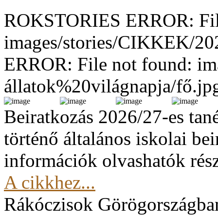
ROKSTORIES ERROR: File
images/stories/CIKKEK/2
ERROR: File not found: im
állatok%20világnapja/fő.jp
Beiratkozás 2026/27-es tan
történő általános iskolai be
információk olvashatók rész
A cikkhez...
Rákóczisok Görögországba