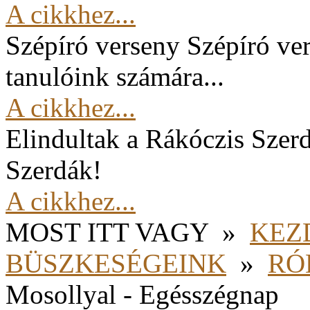
A cikkhez...
Szépíró verseny
Szépíró ver
tanulóink számára...
A cikkhez...
Elindultak a Rákóczis Szer
Szerdák!
A cikkhez...
MOST ITT VAGY
»
KEZ
BÜSZKESÉGEINK
»
RÓ
Mosollyal - Egésszégnap