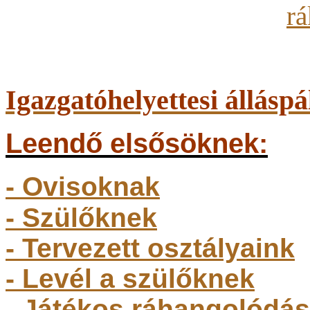
Igazgatóhelyettesi álláspá
Leendő elsősöknek:
- Ovisoknak
- Szülőkne
k
- Tervezett osztályaink
- Levél a szülőknek
- Játékos ráhangolódás