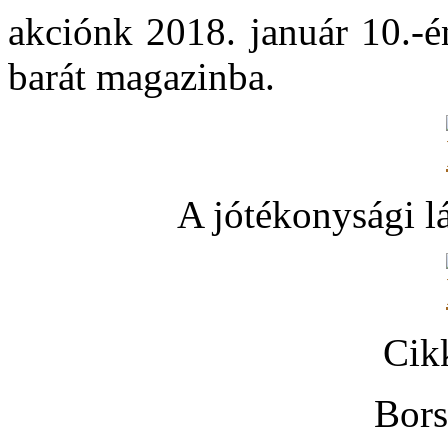
akciónk 2018. január 10.-é
barát magazinba.
A jótékonysági l
Cik
Bors